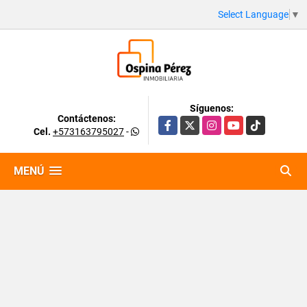
Select Language
▼
Síguenos:
Contáctenos:
Facebook
X
Instagram
YouTube
TikTok
Cel.
+573163795027
-
MENÚ