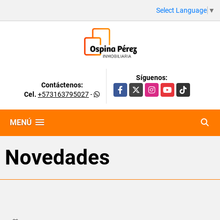
Select Language
▼
Síguenos:
Contáctenos:
Facebook
X
Instagram
YouTube
TikTok
Cel.
+573163795027
-
MENÚ
Novedades