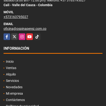
sábado (8:00 am - 12:00 pm) Teléfono: +57 3163795027
Cali - Valle del Cauca - Colombia
MÓVIL
+573163795027
EMAIL
oficina@ospinaperez.com.co
Facebook
X
Instagram
YouTube
TikTok
INFORMACIÓN
Inicio
Ventas
Alquilo
Servicios
Novedades
Mi empresa
Contáctenos