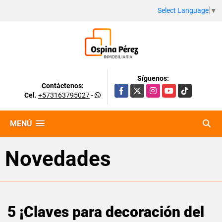
Select Language
▼
Síguenos:
Contáctenos:
Facebook
X
Instagram
YouTube
TikTok
Cel.
+573163795027
-
MENÚ
Novedades
5 ¡Claves para decoración del