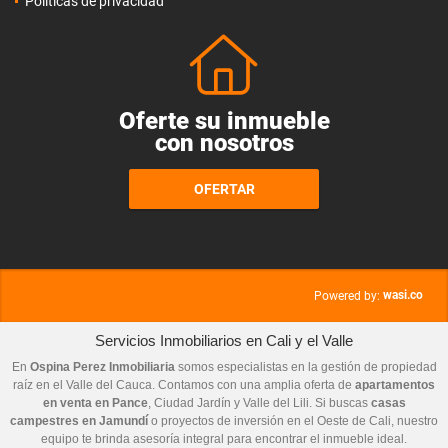
Políticas de privacidad
Oferte su inmueble
con nosotros
OFERTAR
wasi.co
Powered by:
Servicios Inmobiliarios en Cali y el Valle
En
Ospina Perez Inmobiliaria
somos especialistas en la gestión de propiedad
raíz en el Valle del Cauca. Contamos con una amplia oferta de
apartamentos
en venta en Pance
, Ciudad Jardín y Valle del Lili. Si buscas
casas
campestres en Jamundí
o proyectos de inversión en el Oeste de Cali, nuestro
equipo te brinda asesoría integral para encontrar el inmueble ideal.