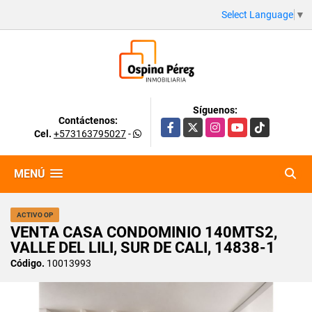
Select Language
▼
Síguenos:
Contáctenos:
Facebook
X
Instagram
YouTube
TikTok
Cel.
+573163795027
-
MENÚ
ACTIVO OP
VENTA CASA CONDOMINIO 140MTS2,
VALLE DEL LILI, SUR DE CALI, 14838-1
Código.
10013993