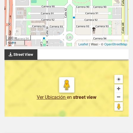
200 m
500 ft
Leaflet
| Wasi - ©
OpenStreetMap
Street View
Ver Ubicación
en
street view