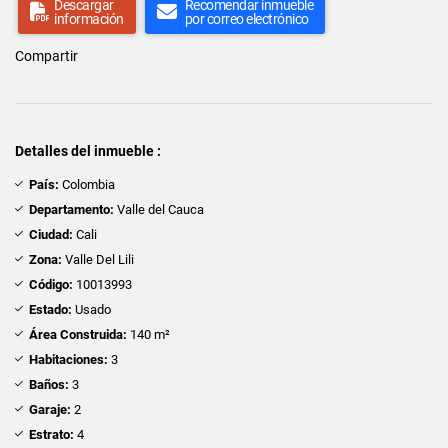
Descargar
Recomendar inmueble
información
por correo electrónico
Compartir
Detalles del inmueble :
País:
Colombia
Departamento:
Valle del Cauca
Ciudad:
Cali
Zona:
Valle Del Lili
Código:
10013993
Estado:
Usado
Área Construida:
140 m²
Habitaciones:
3
Baños:
3
Garaje:
2
Estrato:
4