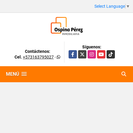
Select Language
▼
Síguenos:
Contáctenos:
Facebook
X
Instagram
YouTube
TikTok
Cel.
+573163795027
-
MENÚ