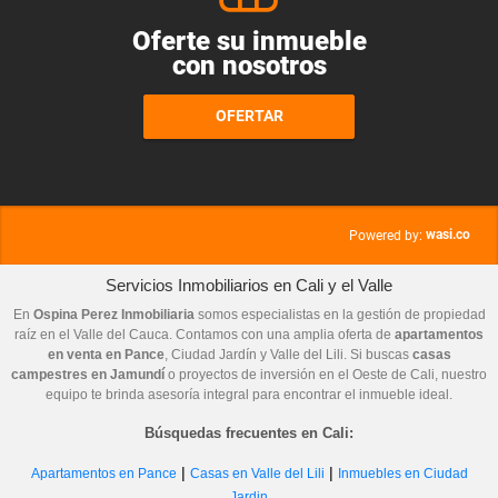
Oferte su inmueble
con nosotros
OFERTAR
wasi.co
Powered by:
Servicios Inmobiliarios en Cali y el Valle
En
Ospina Perez Inmobiliaria
somos especialistas en la gestión de propiedad
raíz en el Valle del Cauca. Contamos con una amplia oferta de
apartamentos
en venta en Pance
, Ciudad Jardín y Valle del Lili. Si buscas
casas
campestres en Jamundí
o proyectos de inversión en el Oeste de Cali, nuestro
equipo te brinda asesoría integral para encontrar el inmueble ideal.
Búsquedas frecuentes en Cali:
|
|
Apartamentos en Pance
Casas en Valle del Lili
Inmuebles en Ciudad
Jardin