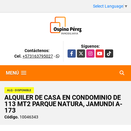
Select Language
▼
Síguenos:
Contáctenos:
Facebook
X
Instagram
YouTube
TikTok
Cel.
+573163795027
-
MENÚ
ALQ - DISPONIBLE
ALQUILER DE CASA EN CONDOMINIO DE
113 MT2 PARQUE NATURA, JAMUNDI A-
173
Código.
10046343