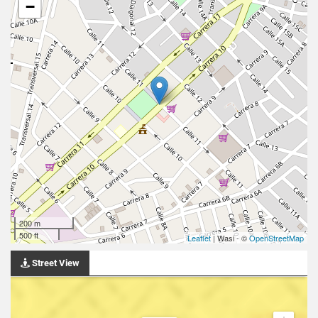
−
200 m
500 ft
Leaflet
| Wasi - ©
OpenStreetMap
Street View