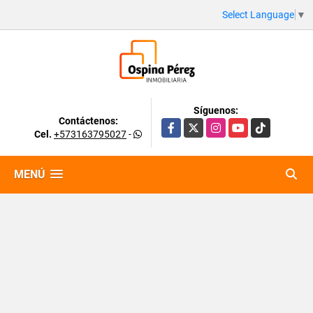
Select Language
▼
Síguenos:
Contáctenos:
Facebook
X
Instagram
YouTube
TikTok
Cel.
+573163795027
-
MENÚ