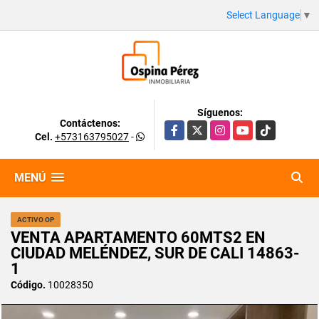
Select Language
▼
Síguenos:
Contáctenos:
Facebook
X
Instagram
YouTube
TikTok
Cel.
+573163795027
-
MENÚ
ACTIVO OP
VENTA APARTAMENTO 60MTS2 EN
CIUDAD MELÉNDEZ, SUR DE CALI 14863-
1
Código.
10028350