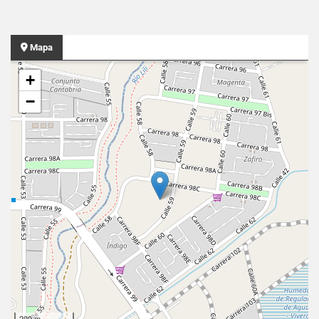
Mapa
+
−
200 m