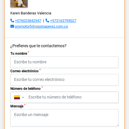
Karen Banderas Valencia
+576023842947
|
+573163795027
promotor5@ospinaperez.com.co
¿Prefieres que te contactemos?
*
Tu nombre
*
Correo electrónico
*
Número de teléfono
▼
*
Mensaje