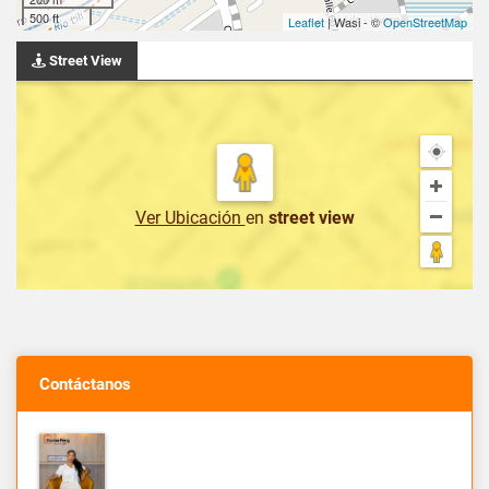
500 ft
Leaflet
| Wasi - ©
OpenStreetMap
Street View
Ver Ubicación
en
street view
Contáctanos