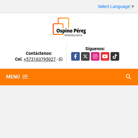
Select Language
▼
Síguenos:
Contáctenos:
Facebook
X
Instagram
YouTube
TikTok
Cel.
+573163795027
-
MENÚ