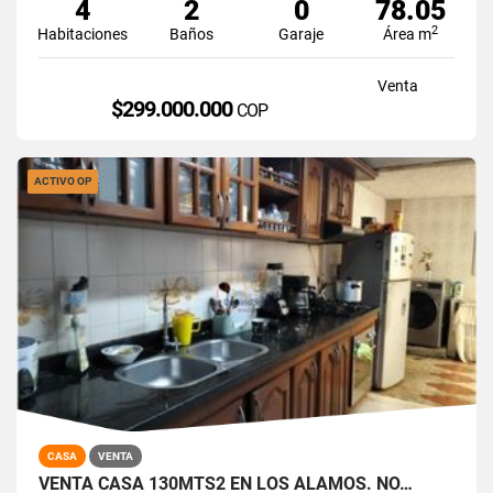
4
2
0
78.05
2
Habitaciones
Baños
Garaje
Área m
Venta
$299.000.000
COP
ACTIVO OP
CASA
VENTA
VENTA CASA 130MTS2 EN LOS ÁLAMOS. NO…