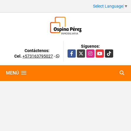
Select Language
▼
Síguenos:
Contáctenos:
Facebook
X
Instagram
YouTube
TikTok
Cel.
+573163795027
-
MENÚ