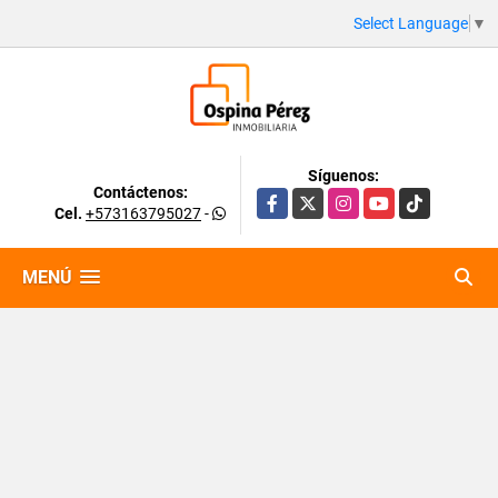
Select Language
▼
Síguenos:
Contáctenos:
Facebook
X
Instagram
YouTube
TikTok
Cel.
+573163795027
-
MENÚ