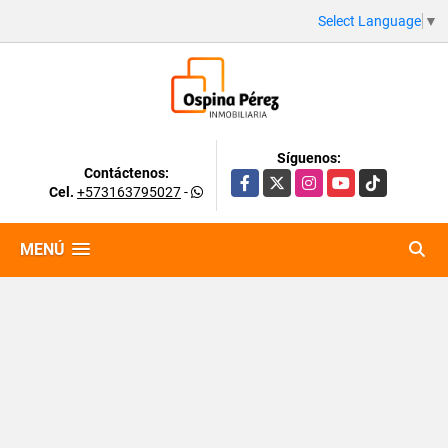
Select Language
▼
Síguenos:
Contáctenos:
Facebook
X
Instagram
YouTube
TikTok
Cel.
+573163795027
-
MENÚ