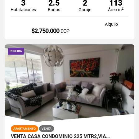
3
2.5
2
113
2
Habitaciones
Baños
Garaje
Área m
Alquilo
$2.750.000
COP
PEREIRA
APARTAMENTO
VENTA
VENTA CASA CONDOMINIO 225 MTR2,VÍA…