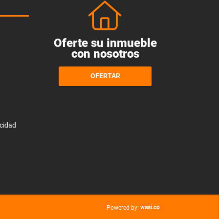
Oferte su inmueble
con nosotros
OFERTAR
acidad
wasi.co
Powered by: