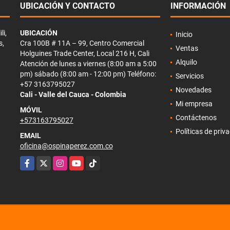
UBICACIÓN Y CONTACTO
INFORMACIÓN
li,
UBICACIÓN
Inicio
s,
Cra 100B # 11A – 99, Centro Comercial
Ventas
Holguines Trade Center, Local 216 H, Cali
Alquilo
Atención de lunes a viernes (8:00 am a 5:00
pm) sábado (8:00 am - 12:00 pm) Teléfono:
Servicios
+57 3163795027
Novedades
Cali - Valle del Cauca - Colombia
Mi empresa
MÓVIL
Contáctenos
+573163795027
Políticas de priv
EMAIL
oficina@ospinaperez.com.co
Facebook
X
Instagram
YouTube
TikTok