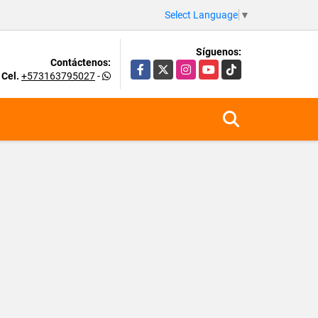
Select Language
▼
Síguenos:
Contáctenos:
Facebook
X
Instagram
YouTube
TikTok
Cel.
+573163795027
-