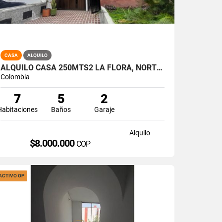
CASA
ALQUILO
ALQUILO CASA 250MTS2 LA FLORA, NORTE DE CALI, A-174
Colombia
7
5
2
Habitaciones
Baños
Garaje
Alquilo
$8.000.000
COP
ACTIVO OP