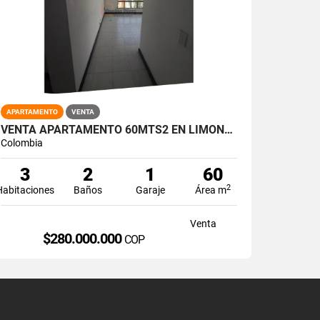
APARTAMENTO
VENTA
VENTA APARTAMENTO 60MTS2 EN LIMONAR, SUR DE CALI 14804-1
Colombia
3
2
1
60
2
Habitaciones
Baños
Garaje
Área m
Venta
$280.000.000
COP