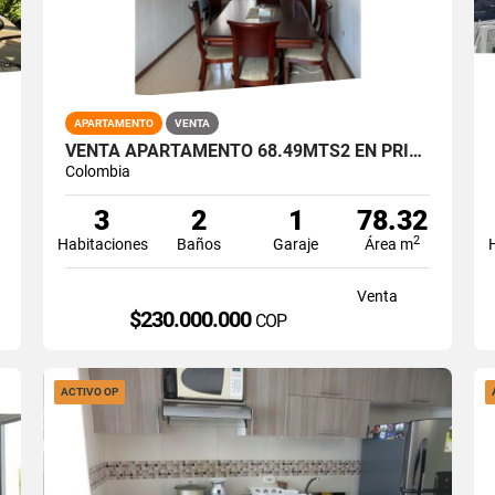
APARTAMENTO
VENTA
VENTA APARTAMENTO 68.49MTS2 EN PRIMERO DE MAYO, SUR DE CALI. 6376-1
Colombia
3
2
1
78.32
2
Habitaciones
Baños
Garaje
Área m
Venta
$230.000.000
COP
ACTIVO OP