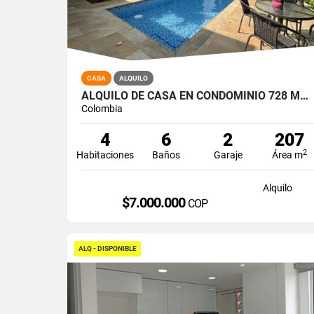
CASA
ALQUILO
ALQUILO DE CASA EN CONDOMINIO 728 MTRS2 ALFAGUARA, JAMUNDÍ, A-143
Colombia
4
6
2
207
2
Habitaciones
Baños
Garaje
Área m
Alquilo
$7.000.000
COP
ALQ - DISPONIBLE