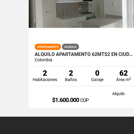
APARTAMENTO
ALQUILO
ALQUILO APARTAMENTO 62MTS2 EN CIUDAD MELÉNDEZ. SUR DE CALI. A-175
Colombia
2
2
0
62
2
Habitaciones
Baños
Garaje
Área m
Alquilo
$1.600.000
COP