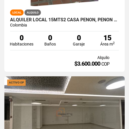
LOCAL
ALQUILO
ALQUILER LOCAL 15MTS2 CASA PEÑON, PEÑON OESTE DE CALI A-164
Colombia
0
0
0
15
2
Habitaciones
Baños
Garaje
Área m
Alquilo
$3.600.000
COP
ACTIVO OP