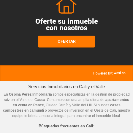
Oferte su inmueble
con nosotros
OFERTAR
wasi.co
Powered by:
Servicios Inmobiliarios en Cali y el Valle
En
Ospina Perez Inmobiliaria
somos especialistas en la gestión de propiedad
raíz en el Valle del Cauca. Contamos con una amplia oferta de
apartamentos
en venta en Pance
, Ciudad Jardín y Valle del Lili. Si buscas
casas
campestres en Jamundí
o proyectos de inversión en el Oeste de Cali, nuestro
equipo te brinda asesoría integral para encontrar el inmueble ideal.
Búsquedas frecuentes en Cali: