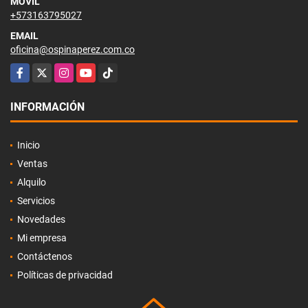
MÓVIL
+573163795027
EMAIL
oficina@ospinaperez.com.co
Facebook
X
Instagram
YouTube
TikTok
INFORMACIÓN
Inicio
Ventas
Alquilo
Servicios
Novedades
Mi empresa
Contáctenos
Políticas de privacidad