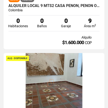
ALQUILER LOCAL 9 MTS2 CASA PEÑON, PEÑON OESTE DE CALI A-166
Colombia
0
0
0
9
2
Habitaciones
Baños
Garaje
Área m
Alquilo
$1.600.000
COP
ALQ - DISPONIBLE