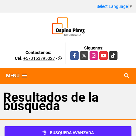
Select Language
▼
Síguenos:
Contáctenos:
Facebook
X
Instagram
YouTube
TikTok
Cel.
+573163795027
-
MENÚ
Resultados de la
búsqueda
BUSQUEDA AVANZADA