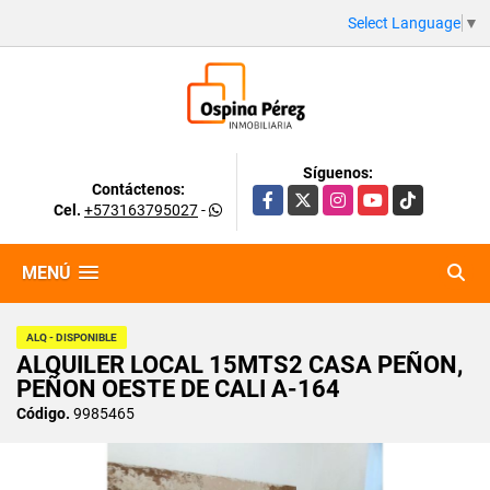
Select Language
▼
Síguenos:
Contáctenos:
Facebook
X
Instagram
YouTube
TikTok
Cel.
+573163795027
-
MENÚ
ALQ - DISPONIBLE
ALQUILER LOCAL 15MTS2 CASA PEÑON,
PEÑON OESTE DE CALI A-164
Código.
9985465