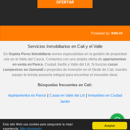
OFERTAR
wasi.co
Powered by:
Servicios Inmobiliarios en Cali y el Valle
En
Ospina Perez Inmobiliaria
somos especialistas en la gestión de propiedad
raíz en el Valle del Cauca. Contamos con una amplia oferta de
apartamentos
en venta en Pance
, Ciudad Jardín y Valle del Lili. Si buscas
casas
campestres en Jamundí
o proyectos de inversión en el Oeste de Cali, nuestro
equipo te brinda asesoría integral para encontrar el inmueble ideal.
Búsquedas frecuentes en Cali:
|
|
Apartamentos en Pance
Casas en Valle del Lili
Inmuebles en Ciudad
Jardin
Este sitio Web usa cookies para asegurarte la mejor
Aceptar
experiencia.
Más información