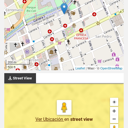
200 m
500 ft
Leaflet
| Wasi - ©
OpenStreetMap
Street View
Ver Ubicación
en
street view