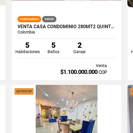
CONDOMINIO
VENTA
VENTA CASA CONDOMINIO 280MT2 QUINTAS DON SIMÓN, SUR DE CALI. 14523-1
Colombia
5
5
2
Habitaciones
Baños
Garaje
Venta
$1.100.000.000
COP
ACTIVO OP