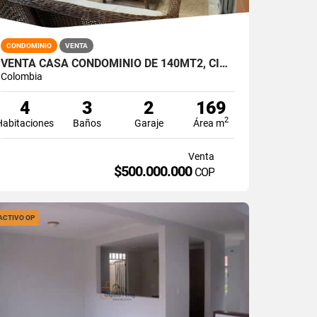
CONDOMINIO
VENTA
VENTA CASA CONDOMINIO DE 140MT2, CINCO SOLES, JAMUNDÍ 14480-1
Colombia
4
3
2
169
2
Habitaciones
Baños
Garaje
Área m
Venta
$500.000.000
COP
ACTIVO OP