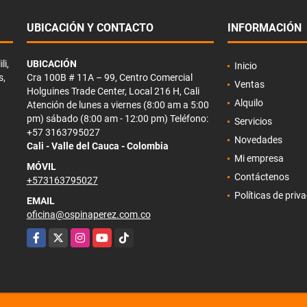
UBICACIÓN Y CONTACTO
INFORMACIÓN
li,
UBICACIÓN
Inicio
s,
Cra 100B # 11A – 99, Centro Comercial
Ventas
Holguines Trade Center, Local 216 H, Cali
Alquilo
Atención de lunes a viernes (8:00 am a 5:00
pm) sábado (8:00 am - 12:00 pm) Teléfono:
Servicios
+57 3163795027
Novedades
Cali - Valle del Cauca - Colombia
Mi empresa
MÓVIL
Contáctenos
+573163795027
Políticas de priv
EMAIL
oficina@ospinaperez.com.co
Facebook
X
Instagram
YouTube
TikTok