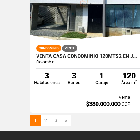
CONDOMINIO
VENTA
VENTA CASA CONDOMINIO 120MTS2 EN JAMUNDÍ 14254-1
Colombia
3
3
1
120
2
Habitaciones
Baños
Garaje
Área m
Venta
$380.000.000
COP
Siguiente
1
2
3
»