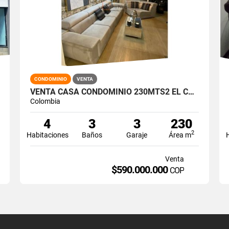
CONDOMINIO
VENTA
VENTA CASA CONDOMINIO 230MTS2 EL CASTILLO, JAMUNDÍ 14236-1
Colombia
4
3
3
230
2
Habitaciones
Baños
Garaje
Área m
Venta
$590.000.000
COP