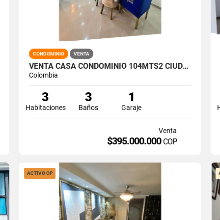
CONDOMINIO
VENTA
VENTA CASA CONDOMINIO 104MTS2 CIUDAD COUNTRY, JAMUNDÍ 14368-1
Colombia
3
3
1
Habitaciones
Baños
Garaje
Venta
$395.000.000
COP
ACTIVO OP