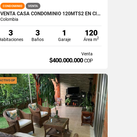
CONDOMINIO
VENTA
VENTA CASA CONDOMINIO 120MTS2 EN CIUDAD COUNTRY, JAMUNDÍ 14953-1
Colombia
3
3
1
120
2
Habitaciones
Baños
Garaje
Área m
Venta
$400.000.000
COP
ACTIVO OP