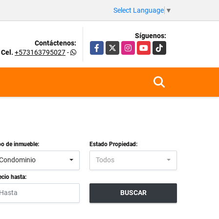
Select Language
▼
Síguenos:
Contáctenos:
Facebook
X
Instagram
YouTube
TikTok
Cel.
+573163795027
-
po de inmueble:
Estado Propiedad:
Condominio
Todos
ecio hasta:
BUSCAR