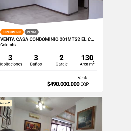
CONDOMINIO
VENTA
VENTA CASA CONDOMINIO 201MTS2 EL CASTILLO, JAMUNDÍ 14354-1
Colombia
3
3
2
130
2
Habitaciones
Baños
Garaje
Área m
Venta
$490.000.000
COP
Activo 2