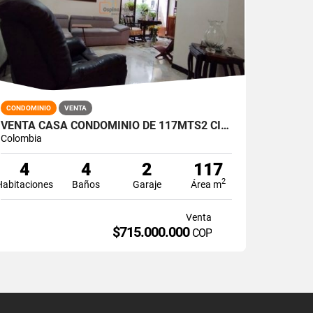
CONDOMINIO
VENTA
VENTA CASA CONDOMINIO DE 117MTS2 CIUDAD JARDÍN, SUR DE CALI 14200-2
Colombia
4
4
2
117
2
Habitaciones
Baños
Garaje
Área m
Venta
$715.000.000
COP