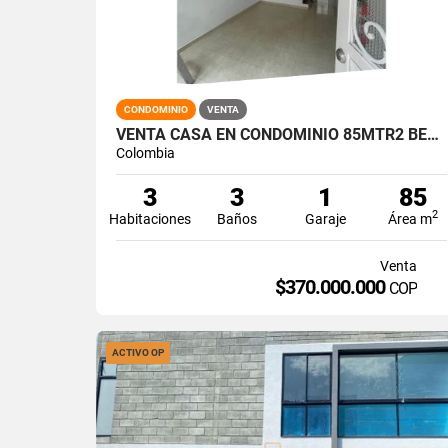
CONDOMINIO
VENTA
VENTA CASA EN CONDOMINIO 85MTR2 BELLA SUIZA, SUR DE CALI 14364-1
Colombia
3
3
1
85
2
Habitaciones
Baños
Garaje
Área m
Venta
$370.000.000
COP
ACTIVO OP