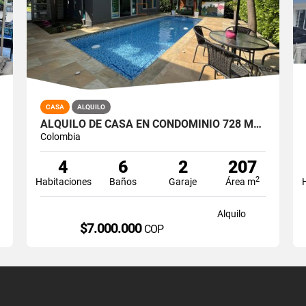
CASA
ALQUILO
ALQUILO DE CASA EN CONDOMINIO 728 MTRS2 ALFAGUARA, JAMUNDÍ, A-143
Colombia
4
6
2
207
2
Habitaciones
Baños
Garaje
Área m
Alquilo
$7.000.000
COP