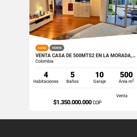
CASA
VENTA
VENTA CASA DE 500MTS2 EN LA MORADA, JAMUNDÍ. 7491-1
Colombia
4
5
10
500
2
Habitaciones
Baños
Garaje
Área m
Venta
$1.350.000.000
COP