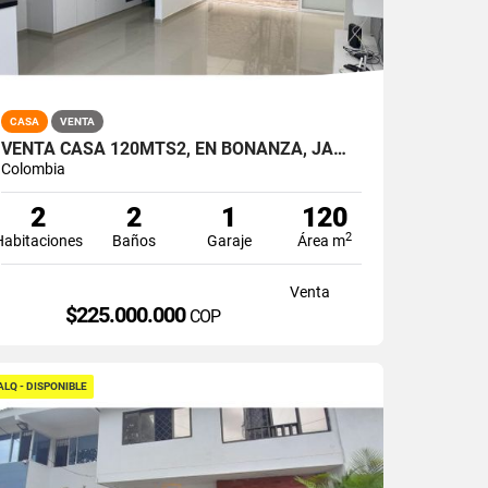
CASA
VENTA
VENTA CASA 120MTS2, EN BONANZA, JAMUNDÍ 11417
Colombia
2
2
1
120
2
Habitaciones
Baños
Garaje
Área m
Venta
$225.000.000
COP
ALQ - DISPONIBLE