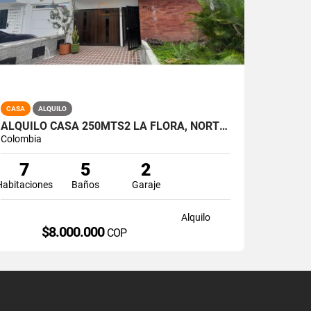
CASA
ALQUILO
ALQUILO CASA 250MTS2 LA FLORA, NORTE DE CALI, A-174
Colombia
7
5
2
Habitaciones
Baños
Garaje
Alquilo
$8.000.000
COP