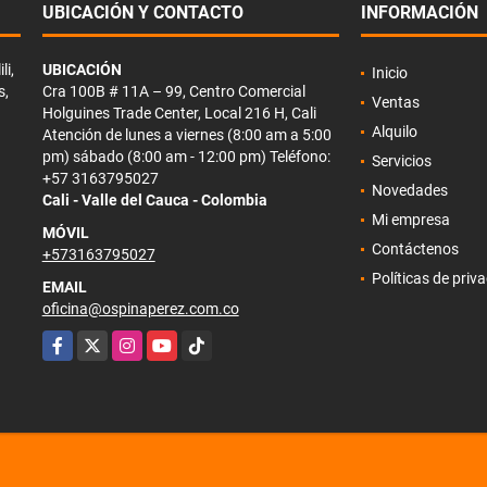
UBICACIÓN Y CONTACTO
INFORMACIÓN
li,
UBICACIÓN
Inicio
s,
Cra 100B # 11A – 99, Centro Comercial
Ventas
Holguines Trade Center, Local 216 H, Cali
Alquilo
Atención de lunes a viernes (8:00 am a 5:00
pm) sábado (8:00 am - 12:00 pm) Teléfono:
Servicios
+57 3163795027
Novedades
Cali - Valle del Cauca - Colombia
Mi empresa
MÓVIL
Contáctenos
+573163795027
Políticas de priv
EMAIL
oficina@ospinaperez.com.co
Facebook
X
Instagram
YouTube
TikTok