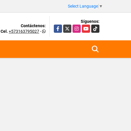
Select Language
▼
Síguenos:
Contáctenos:
Facebook
X
Instagram
YouTube
TikTok
Cel.
+573163795027
-