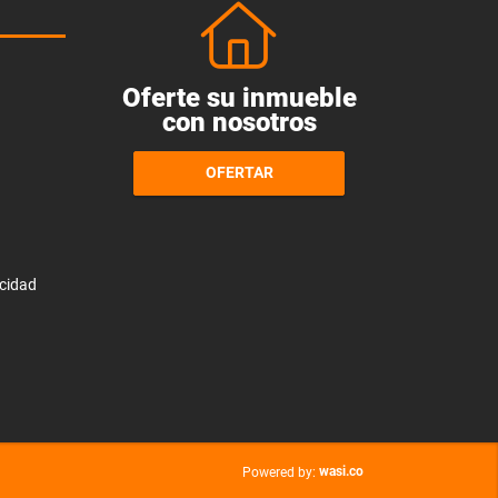
Oferte su inmueble
con nosotros
OFERTAR
acidad
wasi.co
Powered by: