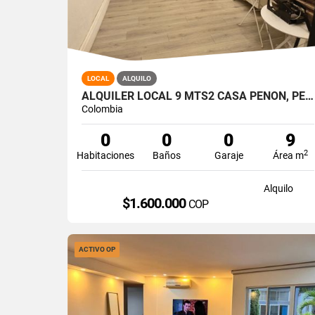
LOCAL
ALQUILO
ALQUILER LOCAL 9 MTS2 CASA PEÑON, PEÑON OESTE DE CALI A-166
Colombia
0
0
0
9
2
Habitaciones
Baños
Garaje
Área m
Alquilo
$1.600.000
COP
ACTIVO OP