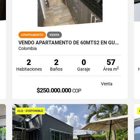
APARTAMENTO
VENTA
VENDO APARTAMENTO DE 60MTS2 EN GUABINAS, YUMBO 14748-1
Colombia
2
2
0
57
2
Habitaciones
Baños
Garaje
Área m
Venta
$250.000.000
COP
ALQ - DISPONIBLE