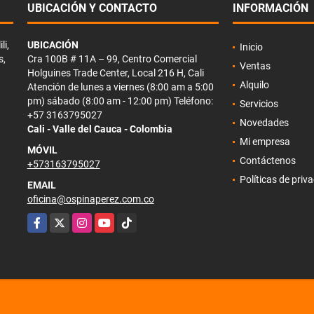
UBICACIÓN Y CONTACTO
INFORMACIÓN
li,
UBICACIÓN
Inicio
s,
Cra 100B # 11A – 99, Centro Comercial
Ventas
Holguines Trade Center, Local 216 H, Cali
Alquilo
Atención de lunes a viernes (8:00 am a 5:00
pm) sábado (8:00 am - 12:00 pm) Teléfono:
Servicios
+57 3163795027
Novedades
Cali - Valle del Cauca - Colombia
Mi empresa
MÓVIL
Contáctenos
+573163795027
Políticas de priv
EMAIL
oficina@ospinaperez.com.co
Facebook
X
Instagram
YouTube
TikTok