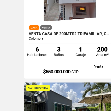
CASA
VENTA
VENTA CASA DE 200MTS2 TRIFAMILIAR, CANEY, SUR DE CALI. 14495-1
Colombia
6
3
1
200
2
Habitaciones
Baños
Garaje
Área m
Venta
$650.000.000
COP
ALQ - DISPONIBLE