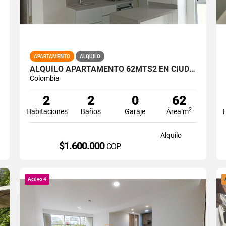
APARTAMENTO
ALQUILO
ALQUILO APARTAMENTO 62MTS2 EN CIUDAD MELÉNDEZ. SUR DE CALI. A-175
Colombia
2
2
0
62
2
Habitaciones
Baños
Garaje
Área m
Alquilo
$1.600.000
COP
Activo 4