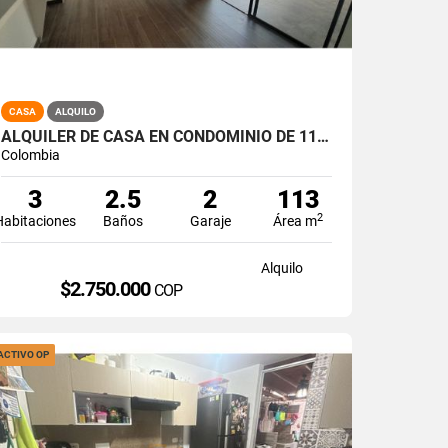
CASA
ALQUILO
ALQUILER DE CASA EN CONDOMINIO DE 113 MT2 PARQUE NATURA, JAMUNDI A-173
Colombia
3
2.5
2
113
2
Habitaciones
Baños
Garaje
Área m
Alquilo
$2.750.000
COP
ACTIVO OP