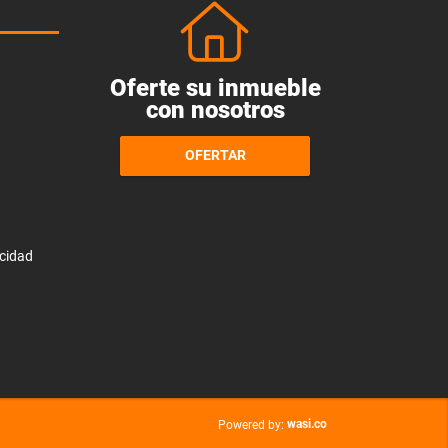
Oferte su inmueble
con nosotros
OFERTAR
acidad
wasi.co
Powered by: