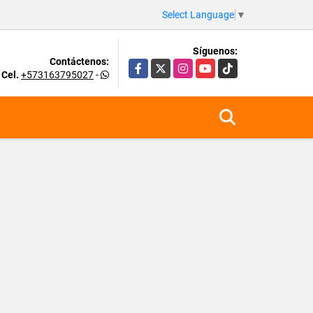
Select Language
▼
Síguenos:
Contáctenos:
Facebook
X
Instagram
YouTube
TikTok
Cel.
+573163795027
-