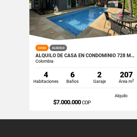
CASA
ALQUILO
ALQUILO DE CASA EN CONDOMINIO 728 MTRS2 ALFAGUARA, JAMUNDÍ, A-143
Colombia
4
6
2
207
2
Habitaciones
Baños
Garaje
Área m
Alquilo
$7.000.000
COP