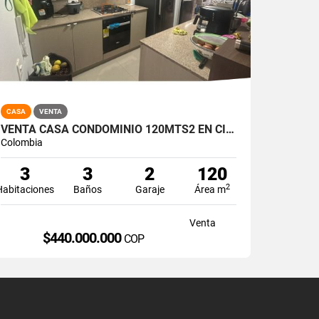
CASA
VENTA
VENTA CASA CONDOMINIO 120MTS2 EN CIUDAD COUNTRY, JAMUNDÍ 14783-1
Colombia
3
3
2
120
2
Habitaciones
Baños
Garaje
Área m
Venta
$440.000.000
COP