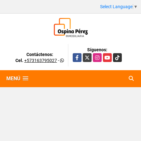
Select Language
▼
Síguenos:
Contáctenos:
Facebook
X
Instagram
YouTube
TikTok
Cel.
+573163795027
-
MENÚ