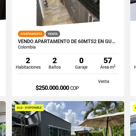
APARTAMENTO
VENTA
VENDO APARTAMENTO DE 60MTS2 EN GUABINAS, YUMBO 14748-1
Colombia
2
2
0
57
2
Habitaciones
Baños
Garaje
Área m
Venta
$250.000.000
COP
ALQ - DISPONIBLE