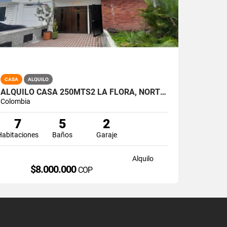
CASA
ALQUILO
ALQUILO CASA 250MTS2 LA FLORA, NORTE DE CALI, A-174
Colombia
7
5
2
Habitaciones
Baños
Garaje
Alquilo
$8.000.000
COP