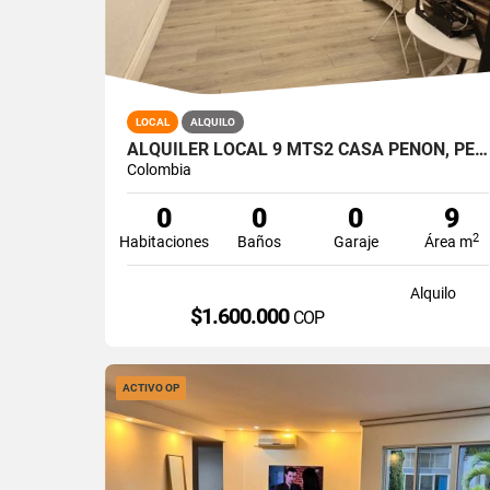
LOCAL
ALQUILO
ALQUILER LOCAL 9 MTS2 CASA PEÑON, PEÑON OESTE DE CALI A-166
Colombia
0
0
0
9
2
Habitaciones
Baños
Garaje
Área m
Alquilo
$1.600.000
COP
ACTIVO OP