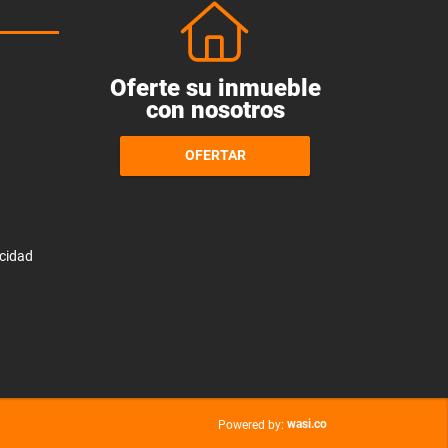
Oferte su inmueble
con nosotros
OFERTAR
acidad
wasi.co
Powered by: