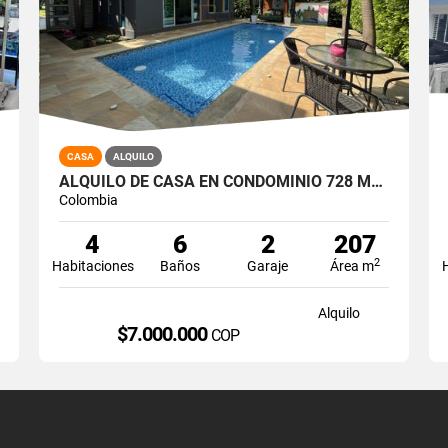
CASA
ALQUILO
ALQUILO DE CASA EN CONDOMINIO 728 MTRS2 ALFAGUARA, JAMUNDÍ, A-143
Colombia
4
6
2
207
2
Habitaciones
Baños
Garaje
Área m
Alquilo
$7.000.000
COP