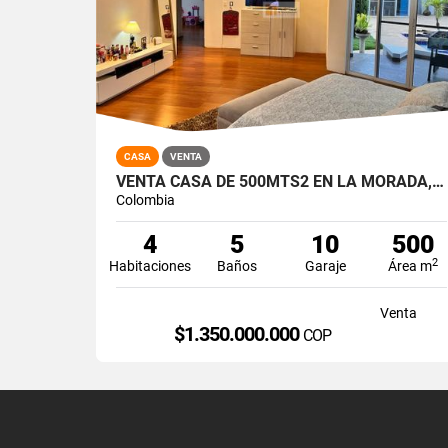
CASA
VENTA
VENTA CASA DE 500MTS2 EN LA MORADA, JAMUNDÍ. 7491-1
Colombia
4
5
10
500
2
Habitaciones
Baños
Garaje
Área m
Venta
$1.350.000.000
COP