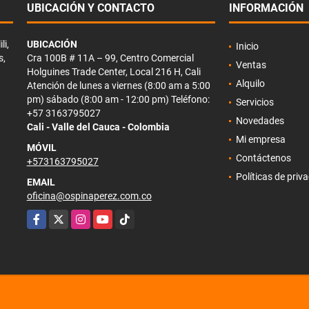
UBICACIÓN Y CONTACTO
INFORMACIÓN
li,
UBICACIÓN
Inicio
s,
Cra 100B # 11A – 99, Centro Comercial
Ventas
Holguines Trade Center, Local 216 H, Cali
Alquilo
Atención de lunes a viernes (8:00 am a 5:00
pm) sábado (8:00 am - 12:00 pm) Teléfono:
Servicios
+57 3163795027
Novedades
Cali - Valle del Cauca - Colombia
Mi empresa
MÓVIL
Contáctenos
+573163795027
Políticas de priv
EMAIL
oficina@ospinaperez.com.co
Facebook
X
Instagram
YouTube
TikTok