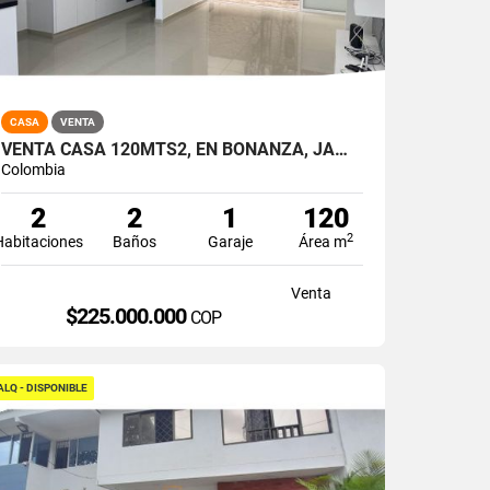
CASA
VENTA
VENTA CASA 120MTS2, EN BONANZA, JAMUNDÍ 11417
Colombia
2
2
1
120
2
Habitaciones
Baños
Garaje
Área m
Venta
$225.000.000
COP
ALQ - DISPONIBLE