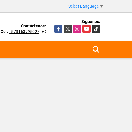
Select Language
▼
Síguenos:
Contáctenos:
Facebook
X
Instagram
YouTube
TikTok
Cel.
+573163795027
-