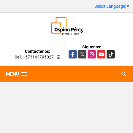
Select Language
▼
Síguenos:
Contáctenos:
Facebook
X
Instagram
YouTube
TikTok
Cel.
+573163795027
-
MENÚ