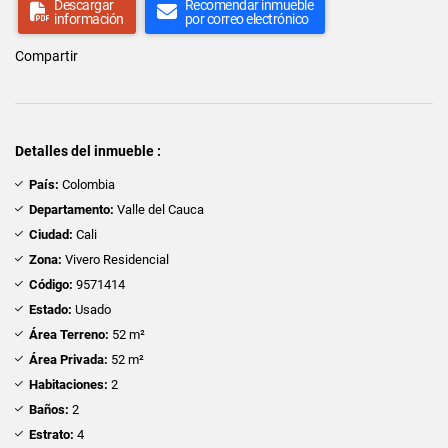
Descargar
Recomendar inmueble
información
por correo electrónico
Compartir
Detalles del inmueble :
País:
Colombia
Departamento:
Valle del Cauca
Ciudad:
Cali
Zona:
Vivero Residencial
Código:
9571414
Estado:
Usado
Área Terreno:
52 m²
Área Privada:
52 m²
Habitaciones:
2
Baños:
2
Estrato:
4