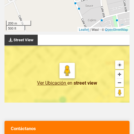
200 m
500 ft
Leaflet
| Wasi - ©
OpenStreetMap
Street View
Ver Ubicación
en
street view
Contáctanos