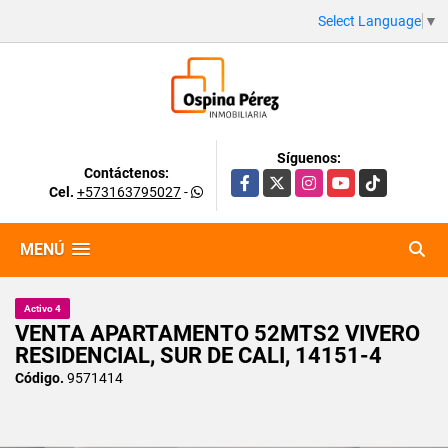
Select Language
▼
Síguenos:
Contáctenos:
Facebook
X
Instagram
YouTube
TikTok
Cel.
+573163795027
-
MENÚ
Activo 4
VENTA APARTAMENTO 52MTS2 VIVERO
RESIDENCIAL, SUR DE CALI, 14151-4
Código.
9571414