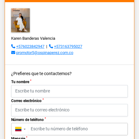
Karen Banderas Valencia
+576023842947
|
+573163795027
promotor5@ospinaperez.com.co
¿Prefieres que te contactemos?
*
Tu nombre
*
Correo electrónico
*
Número de teléfono
▼
*
Mensaje