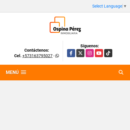
Select Language
▼
Síguenos:
Contáctenos:
Facebook
X
Instagram
YouTube
TikTok
Cel.
+573163795027
-
MENÚ