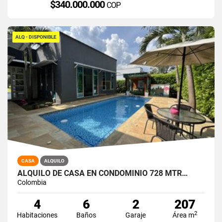
$340.000.000
COP
ALQ - DISPONIBLE
CASA
ALQUILO
ALQUILO DE CASA EN CONDOMINIO 728 MTR…
Colombia
4
6
2
207
2
Habitaciones
Baños
Garaje
Área m