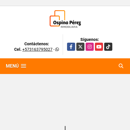
Síguenos:
Contáctenos:
Facebook
X
Instagram
YouTube
TikTok
Cel.
+573163795027
-
MENÚ