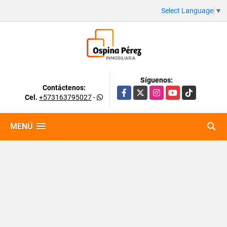
Select Language
▼
Síguenos:
Contáctenos:
Facebook
X
Instagram
YouTube
TikTok
Cel.
+573163795027
-
MENÚ