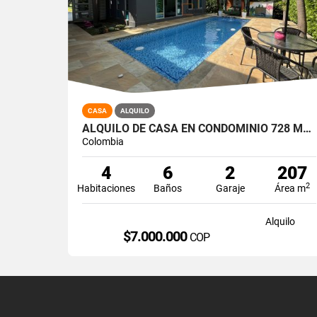
CASA
ALQUILO
ALQUILO DE CASA EN CONDOMINIO 728 MTRS2 ALFAGUARA, JAMUNDÍ, A-143
Colombia
4
6
2
207
2
Habitaciones
Baños
Garaje
Área m
Alquilo
$7.000.000
COP