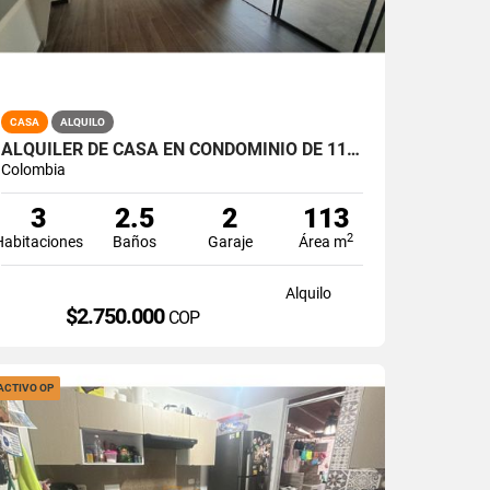
CASA
ALQUILO
ALQUILER DE CASA EN CONDOMINIO DE 113 MT2 PARQUE NATURA, JAMUNDI A-173
Colombia
3
2.5
2
113
2
Habitaciones
Baños
Garaje
Área m
Alquilo
$2.750.000
COP
ACTIVO OP