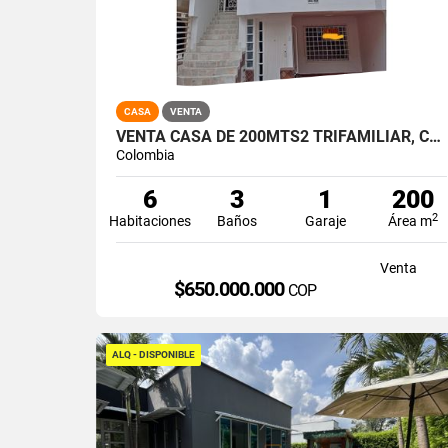
CASA
VENTA
VENTA CASA DE 200MTS2 TRIFAMILIAR, CANEY, SUR DE CALI. 14495-1
Colombia
6
3
1
200
2
Habitaciones
Baños
Garaje
Área m
Venta
$650.000.000
COP
ALQ - DISPONIBLE