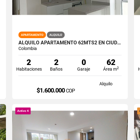
APARTAMENTO
ALQUILO
ALQUILO APARTAMENTO 62MTS2 EN CIUDAD MELÉNDEZ. SUR DE CALI. A-175
Colombia
2
2
0
62
2
Habitaciones
Baños
Garaje
Área m
Alquilo
$1.600.000
COP
Activo 4