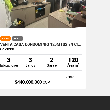
CASA
VENTA
VENTA CASA CONDOMINIO 120MTS2 EN CIUDAD COUNTRY, JAMUNDÍ 14783-1
Colombia
3
3
2
120
2
Habitaciones
Baños
Garaje
Área m
Venta
$440.000.000
COP