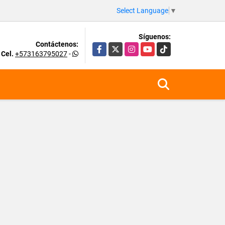
Select Language
▼
Síguenos:
Contáctenos:
Facebook
X
Instagram
YouTube
TikTok
Cel.
+573163795027
-