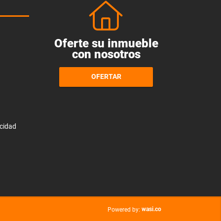
Oferte su inmueble
con nosotros
OFERTAR
acidad
wasi.co
Powered by: