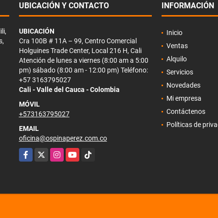
UBICACIÓN Y CONTACTO
INFORMACIÓN
li,
UBICACIÓN
Inicio
s,
Cra 100B # 11A – 99, Centro Comercial
Ventas
Holguines Trade Center, Local 216 H, Cali
Alquilo
Atención de lunes a viernes (8:00 am a 5:00
pm) sábado (8:00 am - 12:00 pm) Teléfono:
Servicios
+57 3163795027
Novedades
Cali - Valle del Cauca - Colombia
Mi empresa
MÓVIL
Contáctenos
+573163795027
Políticas de priv
EMAIL
oficina@ospinaperez.com.co
Facebook
X
Instagram
YouTube
TikTok