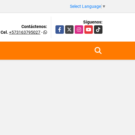
Select Language
▼
Síguenos:
Contáctenos:
Facebook
X
Instagram
YouTube
TikTok
Cel.
+573163795027
-