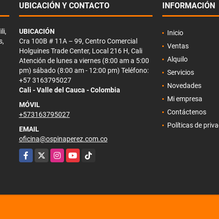
UBICACIÓN Y CONTACTO
INFORMACIÓN
li,
UBICACIÓN
Inicio
s,
Cra 100B # 11A – 99, Centro Comercial
Ventas
Holguines Trade Center, Local 216 H, Cali
Alquilo
Atención de lunes a viernes (8:00 am a 5:00
pm) sábado (8:00 am - 12:00 pm) Teléfono:
Servicios
+57 3163795027
Novedades
Cali - Valle del Cauca - Colombia
Mi empresa
MÓVIL
Contáctenos
+573163795027
Políticas de priv
EMAIL
oficina@ospinaperez.com.co
Facebook
X
Instagram
YouTube
TikTok