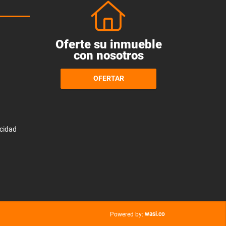
Oferte su inmueble
con nosotros
OFERTAR
acidad
wasi.co
Powered by: