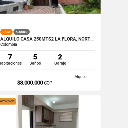
CASA
ALQUILO
ALQUILO CASA 250MTS2 LA FLORA, NORTE DE CALI, A-174
Colombia
7
5
2
Habitaciones
Baños
Garaje
Alquilo
$8.000.000
COP
ACTIVO OP