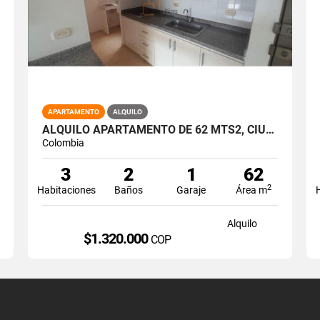
APARTAMENTO
ALQUILO
ALQUILO APARTAMENTO DE 62 MTS2, CIUDAD MELENDEZ, SUR DE CALI A-172
Colombia
3
2
1
62
2
Habitaciones
Baños
Garaje
Área m
Alquilo
$1.320.000
COP