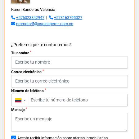
Karen Banderas Valencia
+576023842947
|
+573163795027
promotor5@ospinaperez.com.co
¿Prefieres que te contactemos?
*
Tu nombre
*
Correo electrónico
*
Número de teléfono
▼
*
Mensaje
Acepto recibir información sobre ofertas inmobiliarias