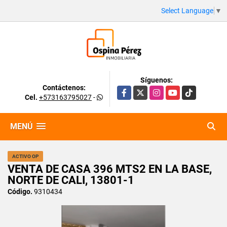
Select Language
▼
Síguenos:
Contáctenos:
Facebook
X
Instagram
YouTube
TikTok
Cel.
+573163795027
-
MENÚ
ACTIVO OP
VENTA DE CASA 396 MTS2 EN LA BASE,
NORTE DE CALI, 13801-1
Código.
9310434