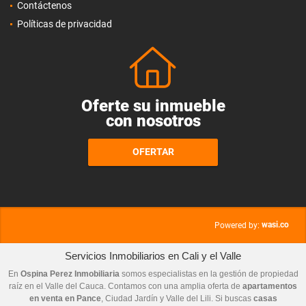
Contáctenos
Políticas de privacidad
Oferte su inmueble
con nosotros
OFERTAR
wasi.co
Powered by:
Servicios Inmobiliarios en Cali y el Valle
En
Ospina Perez Inmobiliaria
somos especialistas en la gestión de propiedad
raíz en el Valle del Cauca. Contamos con una amplia oferta de
apartamentos
en venta en Pance
, Ciudad Jardín y Valle del Lili. Si buscas
casas