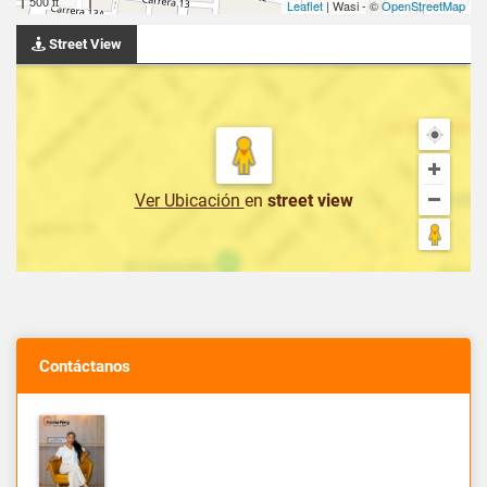
500 ft
Leaflet
| Wasi - ©
OpenStreetMap
Street View
Ver Ubicación
en
street view
Contáctanos