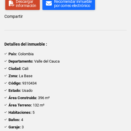
Descargar
Recomendar inmueble
información
por correo electrónico
Compartir
Detalles del inmueble :
País:
Colombia
Departamento:
Valle del Cauca
Ciudad:
Cali
Zona:
La Base
Código:
9310434
Estado:
Usado
Área Construida:
396 m²
Área Terreno:
132 m²
Habitaciones:
5
Baños:
4
Garaje:
3