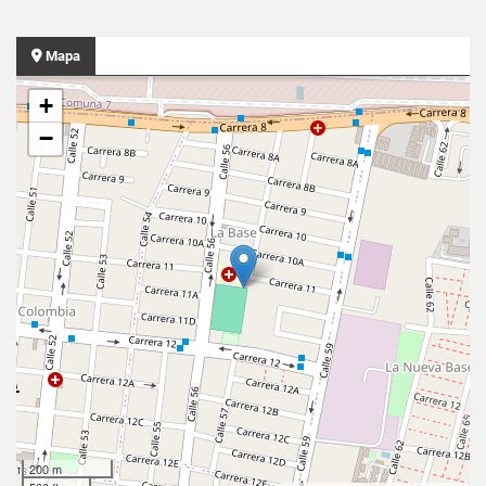
Mapa
+
−
200 m