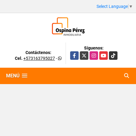
Select Language
▼
Síguenos:
Contáctenos:
Facebook
X
Instagram
YouTube
TikTok
Cel.
+573163795027
-
MENÚ