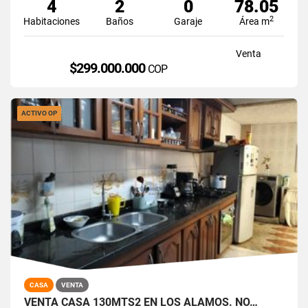
4
2
0
78.05
2
Habitaciones
Baños
Garaje
Área m
Venta
$299.000.000
COP
ACTIVO OP
CASA
VENTA
VENTA CASA 130MTS2 EN LOS ÁLAMOS. NO…