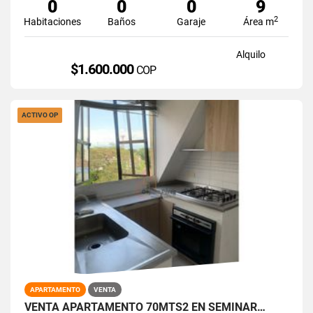
0
0
0
9
2
Habitaciones
Baños
Garaje
Área m
Alquilo
$1.600.000
COP
ACTIVO OP
APARTAMENTO
VENTA
VENTA APARTAMENTO 70MTS2 EN SEMINAR…