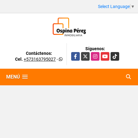
Select Language
▼
Síguenos:
Contáctenos:
Facebook
X
Instagram
YouTube
TikTok
Cel.
+573163795027
-
MENÚ