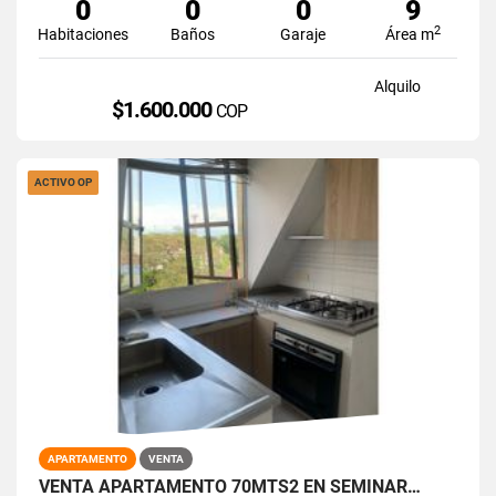
0
0
0
9
2
Habitaciones
Baños
Garaje
Área m
Alquilo
$1.600.000
COP
ACTIVO OP
APARTAMENTO
VENTA
VENTA APARTAMENTO 70MTS2 EN SEMINAR…