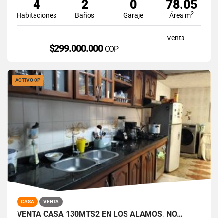
4
2
0
78.05
2
Habitaciones
Baños
Garaje
Área m
Venta
$299.000.000
COP
ACTIVO OP
CASA
VENTA
VENTA CASA 130MTS2 EN LOS ÁLAMOS. NO…