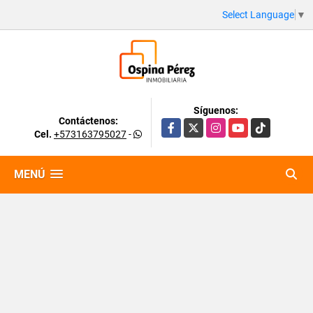
Select Language
▼
Síguenos:
Contáctenos:
Facebook
X
Instagram
YouTube
TikTok
Cel.
+573163795027
-
MENÚ