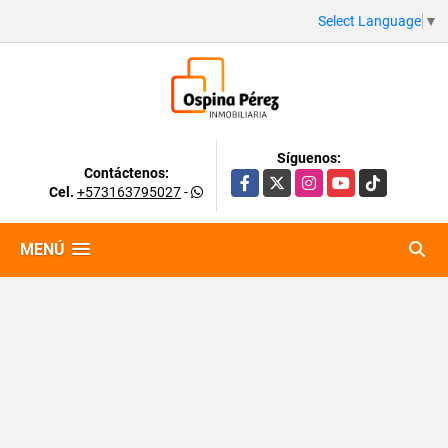
Select Language
▼
Síguenos:
Contáctenos:
Facebook
X
Instagram
YouTube
TikTok
Cel.
+573163795027
-
MENÚ