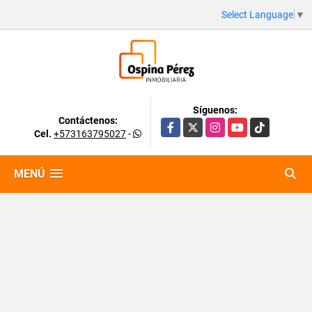
Select Language
▼
Síguenos:
Contáctenos:
Facebook
X
Instagram
YouTube
TikTok
Cel.
+573163795027
-
MENÚ