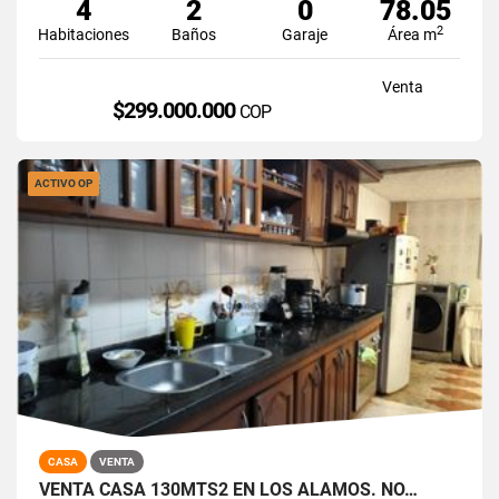
4
2
0
78.05
2
Habitaciones
Baños
Garaje
Área m
Venta
$299.000.000
COP
ACTIVO OP
CASA
VENTA
VENTA CASA 130MTS2 EN LOS ÁLAMOS. NO…