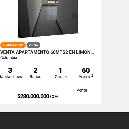
APARTAMENTO
VENTA
VENTA APARTAMENTO 60MTS2 EN LIMONAR, SUR DE CALI 14804-1
Colombia
3
2
1
60
2
Habitaciones
Baños
Garaje
Área m
Venta
$280.000.000
COP