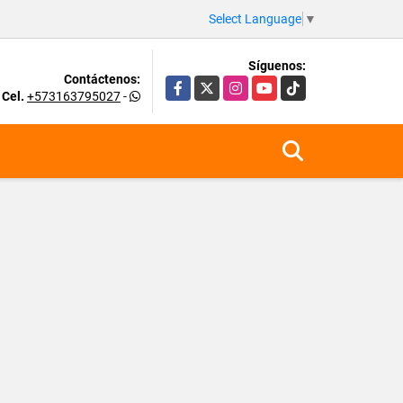
Select Language
▼
Síguenos:
Contáctenos:
Facebook
X
Instagram
YouTube
TikTok
Cel.
+573163795027
-