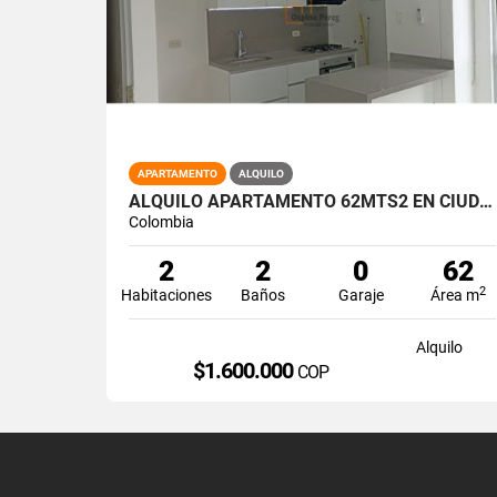
APARTAMENTO
ALQUILO
ALQUILO APARTAMENTO 62MTS2 EN CIUDAD MELÉNDEZ. SUR DE CALI. A-175
Colombia
2
2
0
62
2
Habitaciones
Baños
Garaje
Área m
Alquilo
$1.600.000
COP