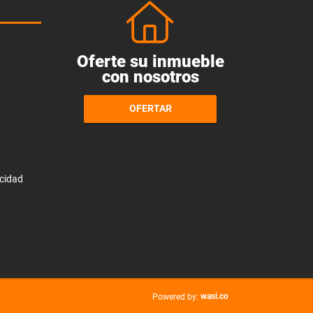
Oferte su inmueble
con nosotros
OFERTAR
acidad
wasi.co
Powered by: