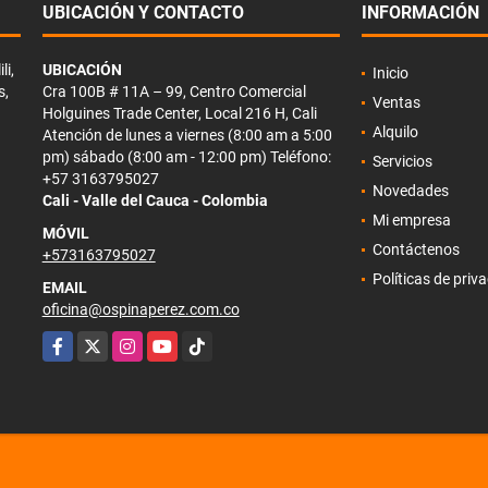
UBICACIÓN Y CONTACTO
INFORMACIÓN
li,
UBICACIÓN
Inicio
s,
Cra 100B # 11A – 99, Centro Comercial
Ventas
Holguines Trade Center, Local 216 H, Cali
Alquilo
Atención de lunes a viernes (8:00 am a 5:00
pm) sábado (8:00 am - 12:00 pm) Teléfono:
Servicios
+57 3163795027
Novedades
Cali - Valle del Cauca - Colombia
Mi empresa
MÓVIL
Contáctenos
+573163795027
Políticas de priv
EMAIL
oficina@ospinaperez.com.co
Facebook
X
Instagram
YouTube
TikTok