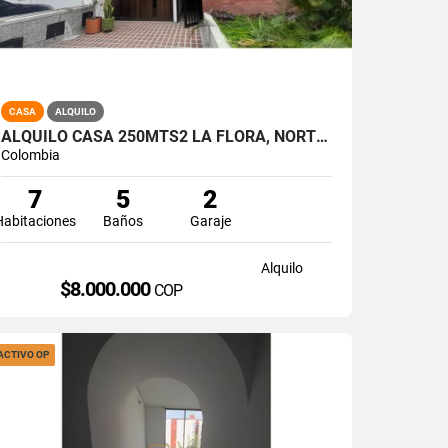
CASA
ALQUILO
ALQUILO CASA 250MTS2 LA FLORA, NORTE DE CALI, A-174
Colombia
7
5
2
Habitaciones
Baños
Garaje
Alquilo
$8.000.000
COP
ACTIVO OP