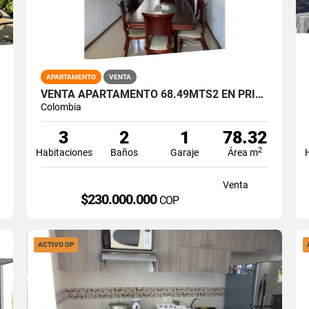
APARTAMENTO
VENTA
VENTA APARTAMENTO 68.49MTS2 EN PRIMERO DE MAYO, SUR DE CALI. 6376-1
Colombia
3
2
1
78.32
2
Habitaciones
Baños
Garaje
Área m
Venta
$230.000.000
COP
ACTIVO OP