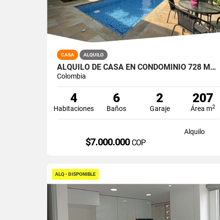
CASA
ALQUILO
ALQUILO DE CASA EN CONDOMINIO 728 MTRS2 ALFAGUARA, JAMUNDÍ, A-143
Colombia
4
6
2
207
2
Habitaciones
Baños
Garaje
Área m
Alquilo
$7.000.000
COP
ALQ - DISPONIBLE