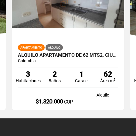
APARTAMENTO
ALQUILO
ALQUILO APARTAMENTO DE 62 MTS2, CIUDAD MELENDEZ, SUR DE CALI A-172
Colombia
3
2
1
62
2
Habitaciones
Baños
Garaje
Área m
Alquilo
$1.320.000
COP