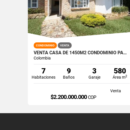
CONDOMINIO
VENTA
VENTA CASA DE 1450M2 CONDOMINIO PANCE, SUR DE CALI 9236-1
Colombia
7
9
3
580
2
Habitaciones
Baños
Garaje
Área m
Venta
$2.200.000.000
COP