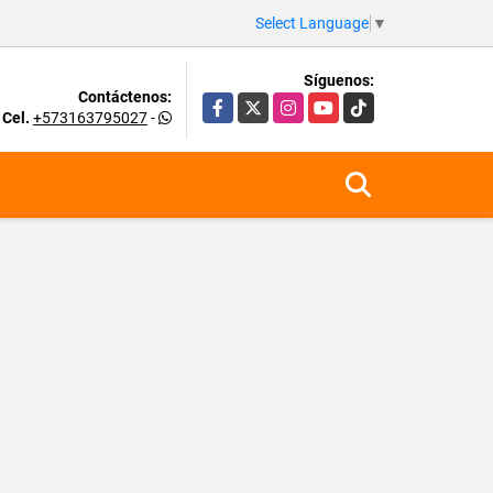
Select Language
▼
Síguenos:
Contáctenos:
Facebook
X
Instagram
YouTube
TikTok
Cel.
+573163795027
-