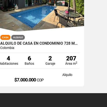
CASA
ALQUILO
ALQUILO DE CASA EN CONDOMINIO 728 MTRS2 ALFAGUARA, JAMUNDÍ, A-143
Colombia
4
6
2
207
2
Habitaciones
Baños
Garaje
Área m
Alquilo
$7.000.000
COP