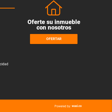
Oferte su inmueble
con nosotros
OFERTAR
acidad
wasi.co
Powered by: