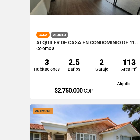
CASA
ALQUILO
ALQUILER DE CASA EN CONDOMINIO DE 113 MT2 PARQUE NATURA, JAMUNDI A-173
Colombia
3
2.5
2
113
2
Habitaciones
Baños
Garaje
Área m
Alquilo
$2.750.000
COP
ACTIVO OP