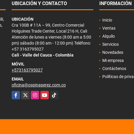
UBICACIÓN Y CONTACTO
INFORMACIÓN
li,
UBICACIÓN
Inicio
s,
Cra 100B # 11A – 99, Centro Comercial
Ventas
Holguines Trade Center, Local 216 H, Cali
Alquilo
Atención de lunes a viernes (8:00 am a 5:00
pm) sábado (8:00 am - 12:00 pm) Teléfono:
Servicios
+57 3163795027
Novedades
Cali - Valle del Cauca - Colombia
Mi empresa
MÓVIL
Contáctenos
+573163795027
Políticas de priv
EMAIL
oficina@ospinaperez.com.co
Facebook
X
Instagram
YouTube
TikTok