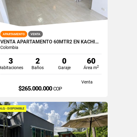
APARTAMENTO
VENTA
VENTA APARTAMENTO 60MTR2 EN KACHIPAY, SUR DE CALI, 14791-1
Colombia
3
2
0
60
2
Habitaciones
Baños
Garaje
Área m
Venta
$265.000.000
COP
ALQ - DISPONIBLE