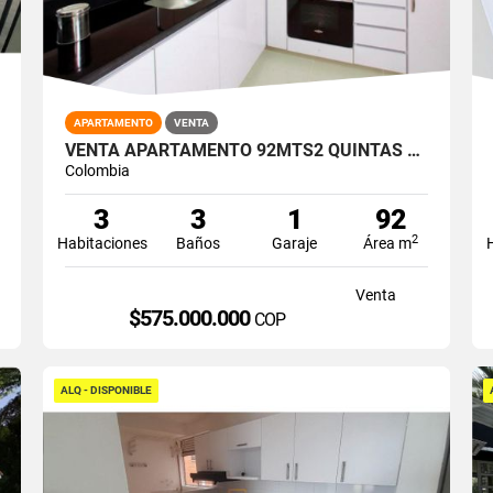
APARTAMENTO
VENTA
VENTA APARTAMENTO 92MTS2 QUINTAS DE DON SIMÓN, SUR DE CALI 14369-1
Colombia
3
3
1
92
2
Habitaciones
Baños
Garaje
Área m
Venta
$575.000.000
COP
ALQ - DISPONIBLE