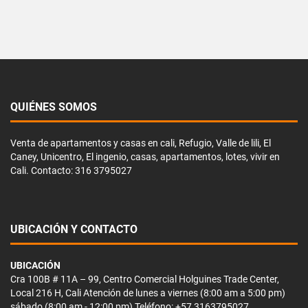
QUIÉNES SOMOS
Venta de apartamentos y casas en cali, Refugio, Valle de lili, El
Caney, Unicentro, El ingenio, casas, apartamentos, lotes, vivir en
Cali. Contacto: 316 3795027
UBICACIÓN Y CONTACTO
UBICACIÓN
Cra 100B # 11A – 99, Centro Comercial Holguines Trade Center,
Local 216 H, Cali Atención de lunes a viernes (8:00 am a 5:00 pm)
sábado (8:00 am - 12:00 pm) Teléfono: +57 3163795027