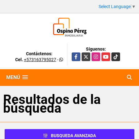
Select Language
▼
Síguenos:
Contáctenos:
Facebook
X
Instagram
YouTube
TikTok
Cel.
+573163795027
-
MENÚ
Resultados de la
búsqueda
BUSQUEDA AVANZADA