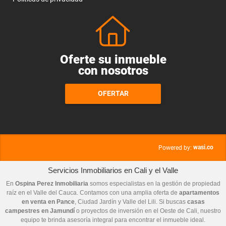
Oferte su inmueble
con nosotros
OFERTAR
wasi.co
Powered by:
Servicios Inmobiliarios en Cali y el Valle
En
Ospina Perez Inmobiliaria
somos especialistas en la gestión de propiedad
raíz en el Valle del Cauca. Contamos con una amplia oferta de
apartamentos
en venta en Pance
, Ciudad Jardín y Valle del Lili. Si buscas
casas
campestres en Jamundí
o proyectos de inversión en el Oeste de Cali, nuestro
equipo te brinda asesoría integral para encontrar el inmueble ideal.