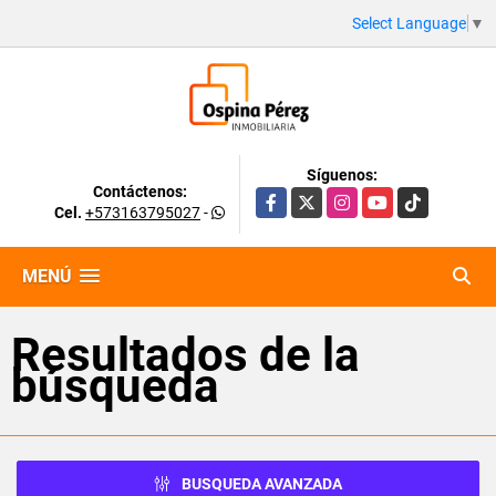
Select Language
▼
Síguenos:
Contáctenos:
Facebook
X
Instagram
YouTube
TikTok
Cel.
+573163795027
-
MENÚ
Resultados de la
búsqueda
BUSQUEDA AVANZADA