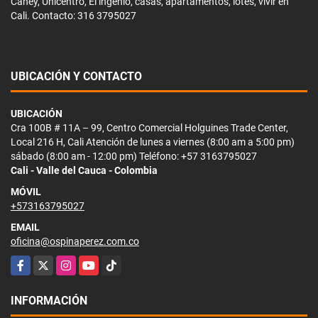
Caney, Unicentro, El ingenio, casas, apartamentos, lotes, vivir en
Cali. Contacto: 316 3795027
UBICACIÓN Y CONTACTO
UBICACIÓN
Cra 100B # 11A – 99, Centro Comercial Holguines Trade Center,
Local 216 H, Cali Atención de lunes a viernes (8:00 am a 5:00 pm)
sábado (8:00 am - 12:00 pm) Teléfono: +57 3163795027
Cali - Valle del Cauca - Colombia
MÓVIL
+573163795027
EMAIL
oficina@ospinaperez.com.co
Facebook
X
Instagram
YouTube
TikTok
INFORMACIÓN