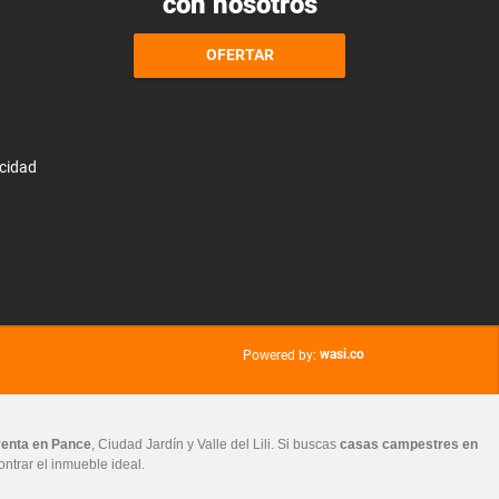
con nosotros
OFERTAR
acidad
wasi.co
Powered by:
venta en Pance
, Ciudad Jardín y Valle del Lili. Si buscas
casas campestres en
ontrar el inmueble ideal.