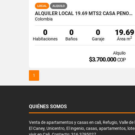
LOCAL
ALQUILO
ALQUILER LOCAL 19.69 MTS2 CASA PEÑON, PEÑON OESTE DE CALI A-165
Colombia
0
0
0
19.69
2
Habitaciones
Baños
Garaje
Área m
Alquilo
$3.700.000
COP
1
QUIÉNES SOMOS
Venta de apartamentos y casas en cali, Refugio, Valle de li
El Caney, Unicentro, El ingenio, casas, apartamentos, lote
vivir en Cali. Contacto: 316 3795027