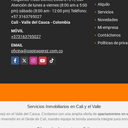
Alquilo
Atención de lunes a viernes (8:00 am a 5:00
pm) sábado (8:00 am - 12:00 pm) Teléfono:
Servicios
+57 3163795027
Novedades
Cali - Valle del Cauca - Colombia
Mi empresa
MÓVIL
Contáctenos
+573163795027
Políticas de priv
EMAIL
oficina@ospinaperez.com.co
Facebook
X
Instagram
YouTube
TikTok
Servicios Inmobiliarios en Cali y el Valle
raíz en el Valle del Cauca. Contamos con una amplia oferta de
apartamentos en 
 inversión en el Oeste de Cali, nuestro equipo te brinda asesoría integral para enc