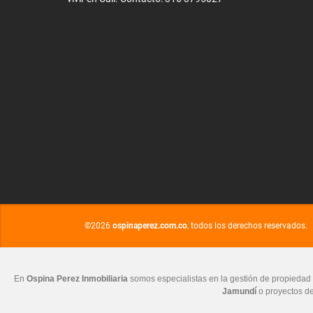
©2026
ospinaperez.com.co
, todos los derechos reservados.
En
Ospina Perez Inmobiliaria
somos especialistas en la gestión de propiedad 
Jamundí
o proyectos de