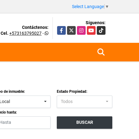
Select Language
▼
Síguenos:
Contáctenos:
Facebook
X
Instagram
YouTube
TikTok
Cel.
+573163795027
-
po de inmueble:
Estado Propiedad:
Local
Todos
ecio hasta:
BUSCAR