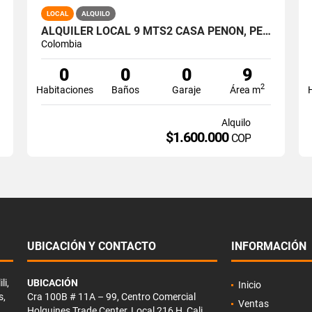
LOCAL
ALQUILO
ALQUILER LOCAL 9 MTS2 CASA PEÑON, PEÑON OESTE DE CALI A-166
Colombia
0
0
0
9
2
Habitaciones
Baños
Garaje
Área m
Alquilo
$1.600.000
COP
UBICACIÓN Y CONTACTO
INFORMACIÓN
li,
UBICACIÓN
Inicio
s,
Cra 100B # 11A – 99, Centro Comercial
Ventas
Holguines Trade Center, Local 216 H, Cali