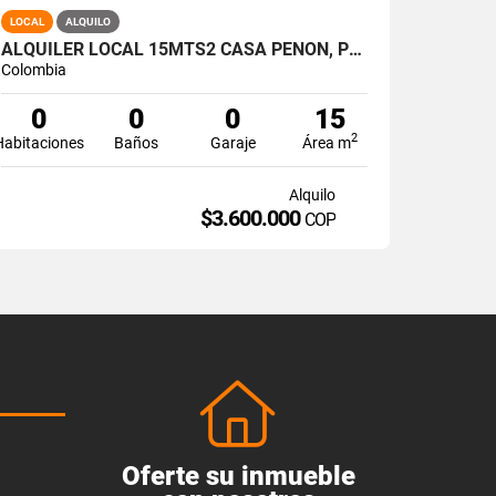
LOCAL
ALQUILO
ALQUILER LOCAL 15MTS2 CASA PEÑON, PEÑON OESTE DE CALI A-164
Colombia
0
0
0
15
2
Habitaciones
Baños
Garaje
Área m
Alquilo
$3.600.000
COP
Oferte su inmueble