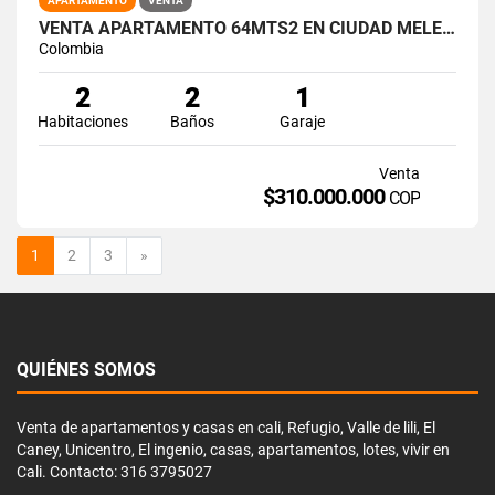
APARTAMENTO
VENTA
VENTA APARTAMENTO 64MTS2 EN CIUDAD MELÉNDEZ. SUR DE CALI. 15011-1
Colombia
2
2
1
Habitaciones
Baños
Garaje
Venta
$310.000.000
COP
Siguiente
1
2
3
»
QUIÉNES SOMOS
Venta de apartamentos y casas en cali, Refugio, Valle de lili, El
Caney, Unicentro, El ingenio, casas, apartamentos, lotes, vivir en
Cali. Contacto: 316 3795027