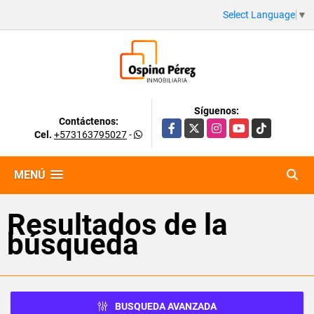
Select Language
▼
Síguenos:
Contáctenos:
Facebook
X
Instagram
YouTube
TikTok
Cel.
+573163795027
-
MENÚ
Resultados de la
búsqueda
BUSQUEDA AVANZADA