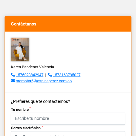
Contáctanos
Karen Banderas Valencia
+576023842947
|
+573163795027
promotor5@ospinaperez.com.co
¿Prefieres que te contactemos?
*
Tu nombre
*
Correo electrónico