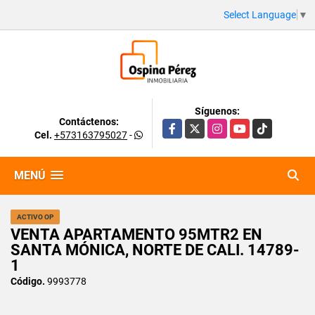
Select Language
▼
Síguenos:
Contáctenos:
Facebook
X
Instagram
YouTube
TikTok
Cel.
+573163795027
-
MENÚ
ACTIVO OP
VENTA APARTAMENTO 95MTR2 EN
SANTA MÓNICA, NORTE DE CALI. 14789-
1
Código.
9993778