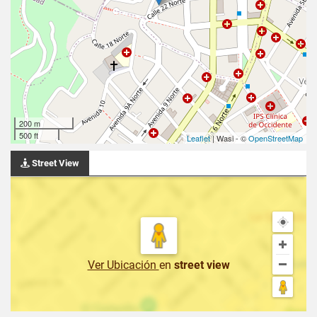
200 m
500 ft
Leaflet
| Wasi - ©
OpenStreetMap
Street View
Ver Ubicación
en
street view