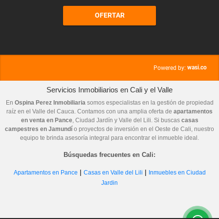
OFERTAR
wasi.co
Powered by:
Servicios Inmobiliarios en Cali y el Valle
En
Ospina Perez Inmobiliaria
somos especialistas en la gestión de propiedad
raíz en el Valle del Cauca. Contamos con una amplia oferta de
apartamentos
en venta en Pance
, Ciudad Jardín y Valle del Lili. Si buscas
casas
campestres en Jamundí
o proyectos de inversión en el Oeste de Cali, nuestro
equipo te brinda asesoría integral para encontrar el inmueble ideal.
Búsquedas frecuentes en Cali:
|
|
Apartamentos en Pance
Casas en Valle del Lili
Inmuebles en Ciudad
Jardin