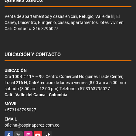
QUIÉNES SOMOS
Venta de apartamentos y casas en cali, Refugio, Valle de lili, El
Caney, Unicentro, El ingenio, casas, apartamentos, lotes, vivir en
Cali. Contacto: 316 3795027
UBICACIÓN Y CONTACTO
UBICACIÓN
Cra 100B # 11A – 99, Centro Comercial Holguines Trade Center,
Local 216 H, Cali Atención de lunes a viernes (8:00 am a 5:00 pm)
sábado (8:00 am - 12:00 pm) Teléfono: +57 3163795027
Cali - Valle del Cauca - Colombia
MÓVIL
+573163795027
EMAIL
oficina@ospinaperez.com.co
Facebook
X
Instagram
YouTube
TikTok