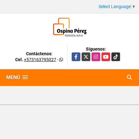
Select Language
▼
Síguenos:
Contáctenos:
Facebook
X
Instagram
YouTube
TikTok
Cel.
+573163795027
-
MENÚ