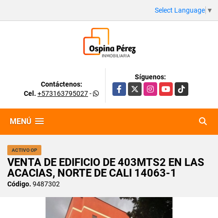
Select Language
▼
Síguenos:
Contáctenos:
Facebook
X
Instagram
YouTube
TikTok
Cel.
+573163795027
-
MENÚ
ACTIVO OP
VENTA DE EDIFICIO DE 403MTS2 EN LAS
ACACIAS, NORTE DE CALI 14063-1
Código.
9487302