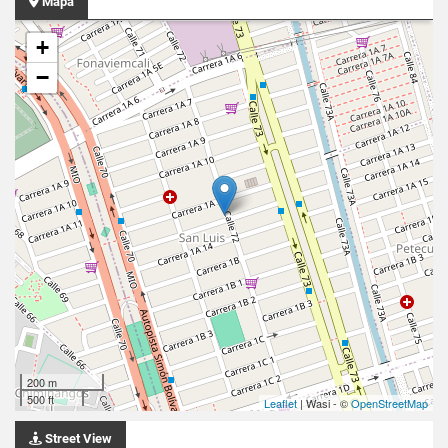
Mapa
+
−
200 m
500 ft
Leaflet
| Wasi - ©
OpenStreetMap
Street View