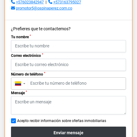
+576023842947
|
+573163795027
promotor5@ospinaperez.com.co
¿Prefieres que te contactemos?
*
Tu nombre
*
Correo electrónico
*
Número de teléfono
▼
*
Mensaje
Acepto recibir información sobre ofertas inmobiliarias
Enviar mensaje