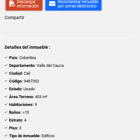
Descargar
Recomendar inmueble
información
por correo electrónico
Compartir
Detalles del inmueble :
País:
Colombia
Departamento:
Valle del Cauca
Ciudad:
Cali
Código:
9487302
Estado:
Usado
Área Terreno:
403 m²
Habitaciones:
9
Baños:
>10
Estrato:
4
Piso:
3
Tipo de inmueble:
Edificio