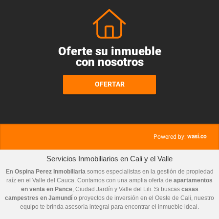
Oferte su inmueble
con nosotros
OFERTAR
wasi.co
Powered by:
Servicios Inmobiliarios en Cali y el Valle
En
Ospina Perez Inmobiliaria
somos especialistas en la gestión de propiedad
raíz en el Valle del Cauca. Contamos con una amplia oferta de
apartamentos
en venta en Pance
, Ciudad Jardín y Valle del Lili. Si buscas
casas
campestres en Jamundí
o proyectos de inversión en el Oeste de Cali, nuestro
equipo te brinda asesoría integral para encontrar el inmueble ideal.