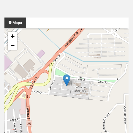
Mapa
+
−