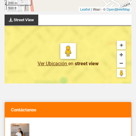
200 m
500 ft
Leaflet
| Wasi - ©
OpenStreetMap
Street View
Ver Ubicación
en
street view
Contáctanos