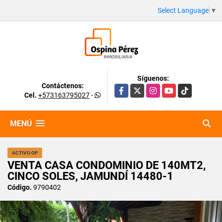
Select Language
▼
Síguenos:
Contáctenos:
Facebook
X
Instagram
YouTube
TikTok
Cel.
+573163795027
-
MENÚ
ACTIVO OP
VENTA CASA CONDOMINIO DE 140MT2,
CINCO SOLES, JAMUNDÍ 14480-1
Código.
9790402