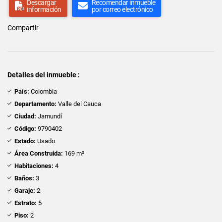
Descargar
Recomendar inmueble
información
por correo electrónico
Compartir
Detalles del inmueble :
País:
Colombia
Departamento:
Valle del Cauca
Ciudad:
Jamundí
Código:
9790402
Estado:
Usado
Área Construida:
169 m²
Habitaciones:
4
Baños:
3
Garaje:
2
Estrato:
5
Piso:
2