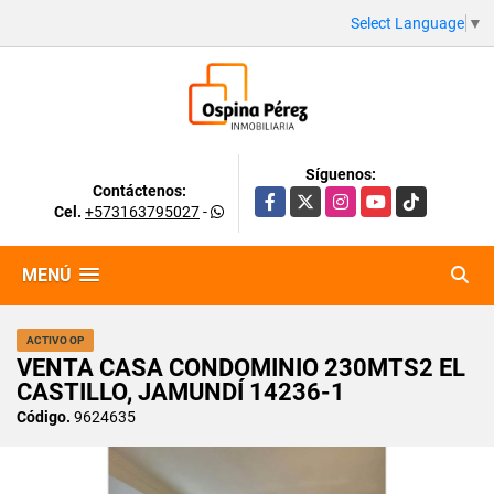
Select Language
▼
Síguenos:
Contáctenos:
Facebook
X
Instagram
YouTube
TikTok
Cel.
+573163795027
-
MENÚ
ACTIVO OP
VENTA CASA CONDOMINIO 230MTS2 EL
CASTILLO, JAMUNDÍ 14236-1
Código.
9624635