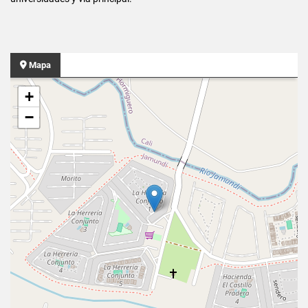
Mapa
+
−