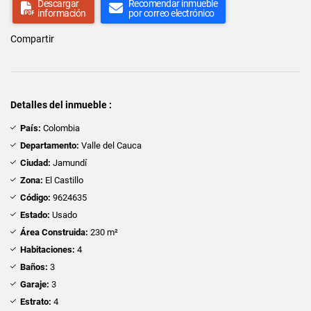
Descargar
Recomendar inmueble
información
por correo electrónico
Compartir
Detalles del inmueble :
País:
Colombia
Departamento:
Valle del Cauca
Ciudad:
Jamundí
Zona:
El Castillo
Código:
9624635
Estado:
Usado
Área Construida:
230 m²
Habitaciones:
4
Baños:
3
Garaje:
3
Estrato:
4