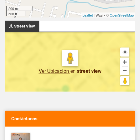
200 m
500 ft
Leaflet
| Wasi - ©
OpenStreetMap
Street View
Ver Ubicación
en
street view
Contáctanos