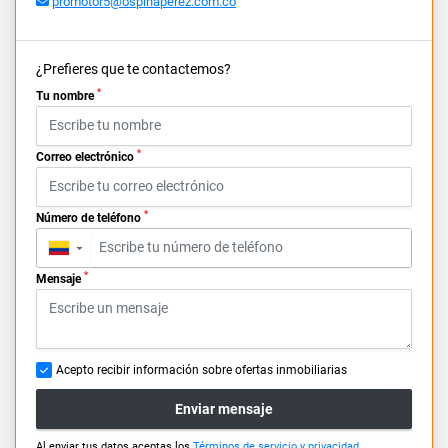
promotor5@ospinaperez.com.co
¿Prefieres que te contactemos?
*
Tu nombre
*
Correo electrónico
*
Número de teléfono
▼
*
Mensaje
Acepto recibir información sobre ofertas inmobiliarias
Enviar mensaje
Al enviar tus datos aceptas los
Términos de servicio y privacidad