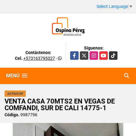
Select Language
▼
Síguenos:
Contáctenos:
Facebook
X
Instagram
YouTube
TikTok
Cel.
+573163795027
-
MENÚ
ACTIVO OP
VENTA CASA 70MTS2 EN VEGAS DE
COMFANDI, SUR DE CALI 14775-1
Código.
9987796