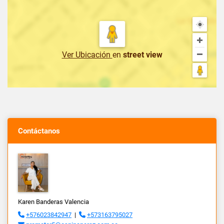
Ver Ubicación
en
street view
Contáctanos
Karen Banderas Valencia
+576023842947
|
+573163795027