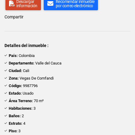
Descargar
Recomendar inmueble
información
por correo electrónico
Compartir
Detalles del inmueble :
País:
Colombia
Departamento:
Valle del Cauca
Ciudad:
Cali
Zona:
Vegas De Comfandi
Código:
9987796
Estado:
Usado
Área Terreno:
70 m²
Habitaciones:
3
Baños:
2
Estrato:
4
Piso:
3