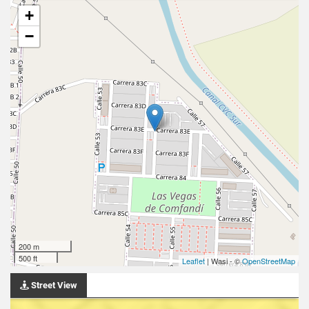
+
−
200 m
500 ft
Leaflet
| Wasi - ©
OpenStreetMap
Street View