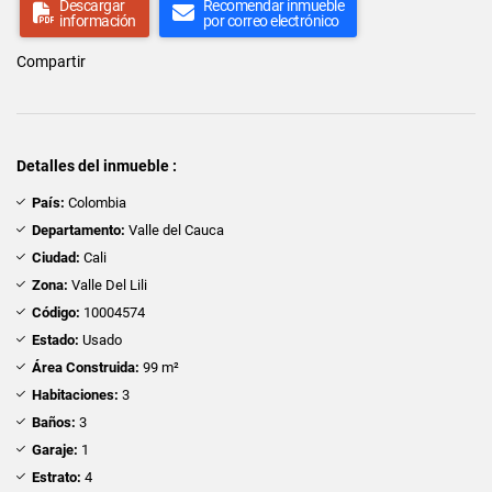
Descargar
Recomendar inmueble
información
por correo electrónico
Compartir
Detalles del inmueble :
País:
Colombia
Departamento:
Valle del Cauca
Ciudad:
Cali
Zona:
Valle Del Lili
Código:
10004574
Estado:
Usado
Área Construida:
99 m²
Habitaciones:
3
Baños:
3
Garaje:
1
Estrato:
4