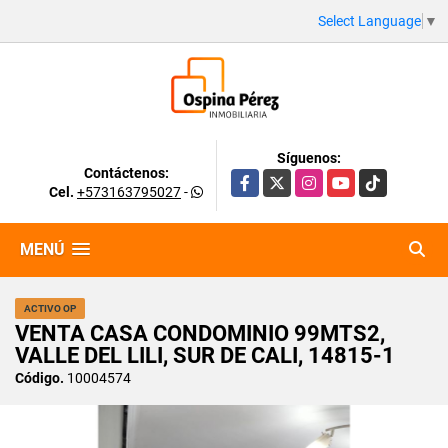
Select Language
▼
Síguenos:
Contáctenos:
Facebook
X
Instagram
YouTube
TikTok
Cel.
+573163795027
-
MENÚ
ACTIVO OP
VENTA CASA CONDOMINIO 99MTS2,
VALLE DEL LILI, SUR DE CALI, 14815-1
Código.
10004574