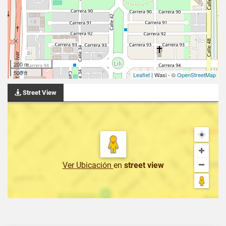
200 m
500 ft
Leaflet
| Wasi - ©
OpenStreetMap
Street View
Ver Ubicación
en
street view