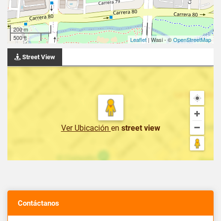
200 m
500 ft
Leaflet
| Wasi - ©
OpenStreetMap
Street View
Ver Ubicación
en
street view
Contáctanos