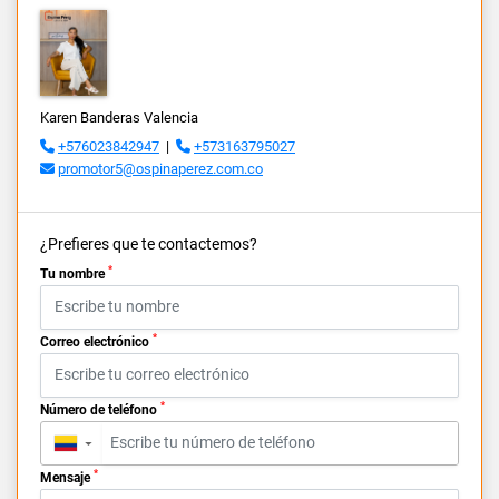
Karen Banderas Valencia
+576023842947
|
+573163795027
promotor5@ospinaperez.com.co
¿Prefieres que te contactemos?
*
Tu nombre
*
Correo electrónico
*
Número de teléfono
▼
*
Mensaje