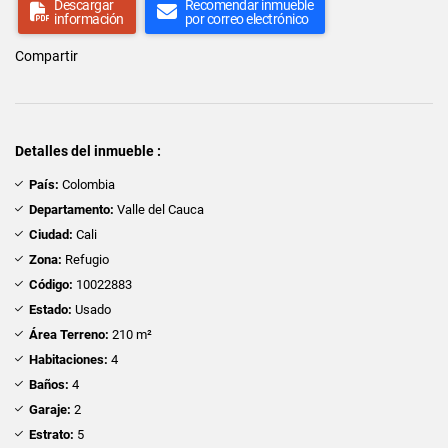
Descargar
Recomendar inmueble
información
por correo electrónico
Compartir
Detalles del inmueble :
País:
Colombia
Departamento:
Valle del Cauca
Ciudad:
Cali
Zona:
Refugio
Código:
10022883
Estado:
Usado
Área Terreno:
210 m²
Habitaciones:
4
Baños:
4
Garaje:
2
Estrato:
5