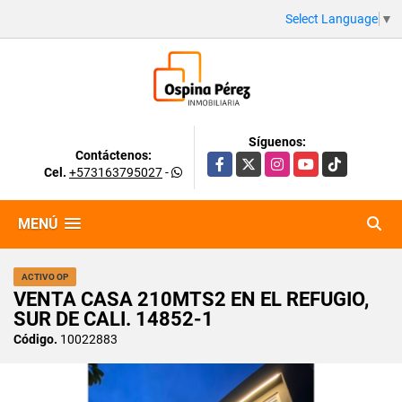
Select Language
▼
Síguenos:
Contáctenos:
Facebook
X
Instagram
YouTube
TikTok
Cel.
+573163795027
-
MENÚ
ACTIVO OP
VENTA CASA 210MTS2 EN EL REFUGIO,
SUR DE CALI. 14852-1
Código.
10022883