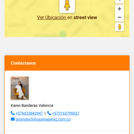
Ver Ubicación
en
street view
Contáctanos
Karen Banderas Valencia
+576023842947
|
+573163795027
promotor5@ospinaperez.com.co