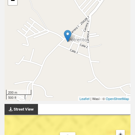
−
200 m
500 ft
Leaflet
| Wasi - ©
OpenStreetMap
Street View