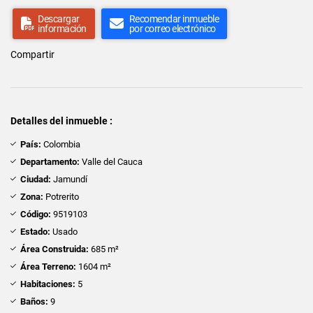
Descargar
Recomendar inmueble
información
por correo electrónico
Compartir
Detalles del inmueble :
País:
Colombia
Departamento:
Valle del Cauca
Ciudad:
Jamundí
Zona:
Potrerito
Código:
9519103
Estado:
Usado
Área Construida:
685 m²
Área Terreno:
1604 m²
Habitaciones:
5
Baños:
9