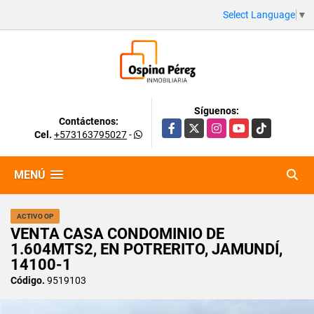
Select Language
▼
Síguenos:
Contáctenos:
Facebook
X
Instagram
YouTube
TikTok
Cel.
+573163795027
-
MENÚ
ACTIVO OP
VENTA CASA CONDOMINIO DE
1.604MTS2, EN POTRERITO, JAMUNDÍ,
14100-1
Código.
9519103