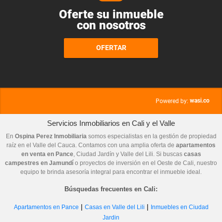
Oferte su inmueble
con nosotros
OFERTAR
wasi.co
Powered by:
Servicios Inmobiliarios en Cali y el Valle
En
Ospina Perez Inmobiliaria
somos especialistas en la gestión de propiedad
raíz en el Valle del Cauca. Contamos con una amplia oferta de
apartamentos
en venta en Pance
, Ciudad Jardín y Valle del Lili. Si buscas
casas
campestres en Jamundí
o proyectos de inversión en el Oeste de Cali, nuestro
equipo te brinda asesoría integral para encontrar el inmueble ideal.
Búsquedas frecuentes en Cali:
|
|
Apartamentos en Pance
Casas en Valle del Lili
Inmuebles en Ciudad
Jardin