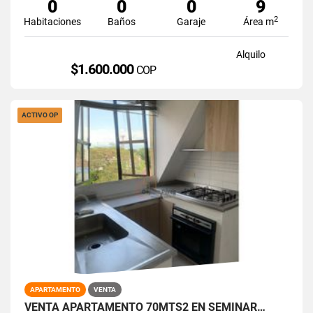
0
0
0
9
2
Habitaciones
Baños
Garaje
Área m
Alquilo
$1.600.000
COP
ACTIVO OP
APARTAMENTO
VENTA
VENTA APARTAMENTO 70MTS2 EN SEMINAR…