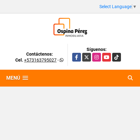
Select Language
▼
Síguenos:
Contáctenos:
Facebook
X
Instagram
YouTube
TikTok
Cel.
+573163795027
-
MENÚ